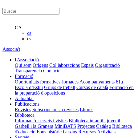
CA
ca
es
Associa't
L’associació
Qui som
Orígens
Col.laboracions
Espais
Organització
Transparència
Contacte
Formació
Oportunitats formatives
Jornades
Acompanyaments
61a
Escola d’Estiu
Grups de treball
Cursos de català
Formació en
la preparació d'oposicions
Actualitat
Publicacions
Revistes
Subscripcions a revistes
Llibres
Biblioteca
Informació, serveis i visites
Biblioteca infantil i juvenil
Garbell i la Granera
MiniBATS
Projectes
Catàleg
Biblioteca
d'educació
Fons històric i arxius
Recursos
Activitats
Serveis