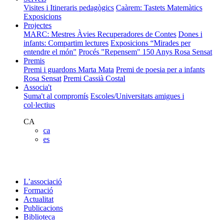
Visites i Itineraris pedagògics
Caàrem: Tastets Matemàtics
Exposicions
Projectes
MARC: Mestres Àvies Recuperadores de Contes
Dones i
infants: Compartim lectures
Exposicions “Mirades per
entendre el món"
Procés "Repensem"
150 Anys Rosa Sensat
Premis
Premi i guardons Marta Mata
Premi de poesia per a infants
Rosa Sensat
Premi Cassià Costal
Associa't
Suma't al compromís
Escoles/Universitats amigues i
col·lectius
CA
ca
es
L’associació
Formació
Actualitat
Publicacions
Biblioteca