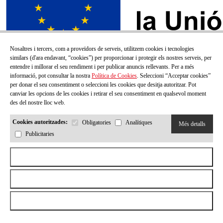
Nosaltres i tercers, com a proveïdors de serveis, utilitzem cookies i tecnologies
similars (d'ara endavant, “cookies”) per proporcionar i protegir els nostres serveis, per
entendre i millorar el seu rendiment i per publicar anuncis rellevants. Per a més
informació, pot consultar la nostra
Política de Cookies
. Seleccioni “Acceptar cookies”
per donar el seu consentiment o seleccioni les cookies que desitja autoritzar. Pot
canviar les opcions de les cookies i retirar el seu consentiment en qualsevol moment
des del nostre lloc web.
Cookies autoritzades:
Obligatories
Analítiques
Més detalls
Publicitaries
SUBSCRIU-TE AL NOSTRE BUTLLETÍ!
Aceptar todas las cookies
Correu electrónic
Rebutjar totes les cookies
Permetre la selecció
He llegit i accepto la
Política de privacitat
Enviar