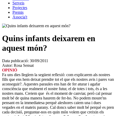
Serveis
Projectes
Premis
Associa't
Quins infants deixarem en
aquest món?
Data publicació:
30/09/2011
Autor:
Rosa Sensat
OPINIÓ
Fa uns dies llegíem la següent reflexió: com explicarem als nostres
fills que ens hem deixat prendre tot el que els nostres avis i pares van
aconseguir?. Aquestes paraules ens han de fer aturar i agafar
consciència que realment el nostre futur, el de totes i tots, és a les
nostres mans. Creiem que és el moment de canviar, però cal pensar
molt bé de quina manera haurem de fer-ho. No podem moure'ns
pensant en la immediatesa perquè aleshores caiem una i dues
vegades en el mateix parany. Cal doncs saber molt bé perquè es pren
cada decisió, preguntar-nos en quin món volem que creixin els