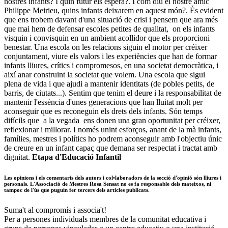
nostres infants? I quin futur els espera?. I com diu el nostre amic
Philippe Meirieu, quins infants deixarem en aquest món?. És evident
que ens trobem davant d'una situació de crisi i pensem que ara més
que mai hem de defensar escoles petites de qualitat, on els infants
visquin i convisquin en un ambient acollidor que els proporcioni
benestar. Una escola on les relacions siguin el motor per créixer
conjuntament, viure els valors i les experiències que han de formar
infants lliures, crítics i compromesos, en una societat democràtica, i
així anar construint la societat que volem. Una escola que sigui
plena de vida i que ajudi a mantenir identitats (de pobles petits, de
barris, de ciutats...). Sentim que tenim el deure i la responsabilitat de
mantenir l'essència d'unes generacions que han lluitat molt per
aconseguir que es reconeguin els drets dels infants. Són temps
difícils que a la vegada ens donen una gran oportunitat per créixer,
reflexionar i millorar. I només unint esforços, anant de la mà infants,
famílies, mestres i polítics ho podrem aconseguir amb l'objectiu únic
de creure en un infant capaç que demana ser respectat i tractat amb
dignitat.
Etapa d'Educació Infantil
Les opinions i els comentaris dels autors i col•laboradors de la secció d'opinió són lliures i
personals. L'Associació de Mestres Rosa Sensat no es fa responsable dels mateixos, ni
tampoc de l'ús que puguin fer tercers dels articles publicats.
Suma't al compromís i associa't!
Per a persones individuals membres de la comunitat educativa i