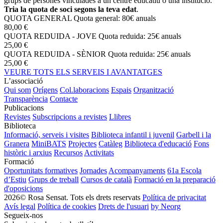
grups de persones vinculades a un centre educatiu o una institució.
Tria la quota de soci segons la teva edat
.
QUOTA GENERAL
Quota general: 80€ anuals
80,00 €
QUOTA REDUIDA - JOVE
Quota reduida: 25€ anuals
25,00 €
QUOTA REDUIDA - SÈNIOR
Quota reduida: 25€ anuals
25,00 €
VEURE TOTS ELS SERVEIS I AVANTATGES
L’associació
Qui som
Orígens
Col.laboracions
Espais
Organització
Transparència
Contacte
Publicacions
Revistes
Subscripcions a revistes
Llibres
Biblioteca
Informació, serveis i visites
Biblioteca infantil i juvenil
Garbell i la
Granera
MiniBATS
Projectes
Catàleg
Biblioteca d'educació
Fons
històric i arxius
Recursos
Activitats
Formació
Oportunitats formatives
Jornades
Acompanyaments
61a Escola
d’Estiu
Grups de treball
Cursos de català
Formació en la preparació
d'oposicions
2026© Rosa Sensat. Tots els drets reservats
Política de privacitat
Avís legal
Política de cookies
Drets de l'usuari
by Neorg
Segueix-nos