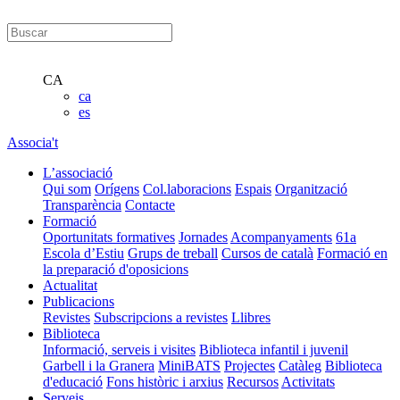
CA
ca
es
Associa't
L’associació
Qui som
Orígens
Col.laboracions
Espais
Organització
Transparència
Contacte
Formació
Oportunitats formatives
Jornades
Acompanyaments
61a
Escola d’Estiu
Grups de treball
Cursos de català
Formació en
la preparació d'oposicions
Actualitat
Publicacions
Revistes
Subscripcions a revistes
Llibres
Biblioteca
Informació, serveis i visites
Biblioteca infantil i juvenil
Garbell i la Granera
MiniBATS
Projectes
Catàleg
Biblioteca
d'educació
Fons històric i arxius
Recursos
Activitats
Serveis