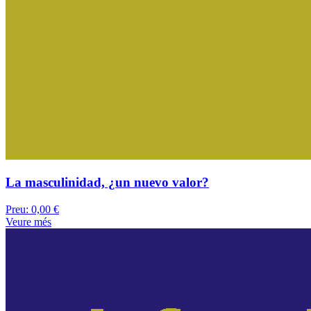
La masculinidad, ¿un nuevo valor?
Preu:
0,00 €
Veure més