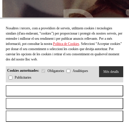
Nosaltres i tercers, com a proveïdors de serveis, utilitzem cookies i tecnologies
similars (d'ara endavant, “cookies”) per proporcionar i protegir els nostres serveis, per
entendre i millorar el seu rendiment i per publicar anuncis rellevants. Per a més
informació, pot consultar la nostra
Política de Cookies
. Seleccioni “Acceptar cookies”
per donar el seu consentiment o seleccioni les cookies que desitja autoritzar. Pot
canviar les opcions de les cookies i retirar el seu consentiment en qualsevol moment
des del nostre lloc web.
Cookies autoritzades:
Obligatories
Analítiques
Més detalls
Publicitaries
Aceptar todas las cookies
Rebutjar totes les cookies
Permetre la selecció