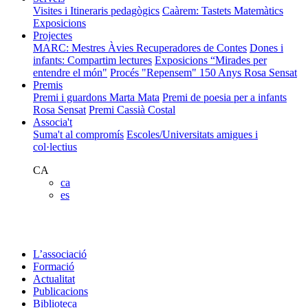
Visites i Itineraris pedagògics
Caàrem: Tastets Matemàtics
Exposicions
Projectes
MARC: Mestres Àvies Recuperadores de Contes
Dones i
infants: Compartim lectures
Exposicions “Mirades per
entendre el món"
Procés "Repensem"
150 Anys Rosa Sensat
Premis
Premi i guardons Marta Mata
Premi de poesia per a infants
Rosa Sensat
Premi Cassià Costal
Associa't
Suma't al compromís
Escoles/Universitats amigues i
col·lectius
CA
ca
es
L’associació
Formació
Actualitat
Publicacions
Biblioteca