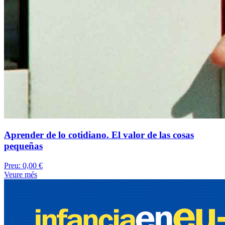
Aprender de lo cotidiano. El valor de las cosas
pequeñas
Preu:
0,00 €
Veure més