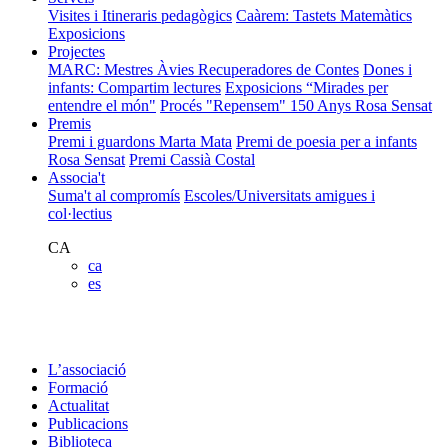
Visites i Itineraris pedagògics
Caàrem: Tastets Matemàtics
Exposicions
Projectes
MARC: Mestres Àvies Recuperadores de Contes
Dones i
infants: Compartim lectures
Exposicions “Mirades per
entendre el món"
Procés "Repensem"
150 Anys Rosa Sensat
Premis
Premi i guardons Marta Mata
Premi de poesia per a infants
Rosa Sensat
Premi Cassià Costal
Associa't
Suma't al compromís
Escoles/Universitats amigues i
col·lectius
CA
ca
es
L’associació
Formació
Actualitat
Publicacions
Biblioteca