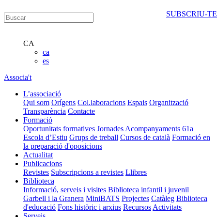
SUBSCRIU-TE
CA
ca
es
Associa't
L’associació
Qui som
Orígens
Col.laboracions
Espais
Organització
Transparència
Contacte
Formació
Oportunitats formatives
Jornades
Acompanyaments
61a
Escola d’Estiu
Grups de treball
Cursos de català
Formació en
la preparació d'oposicions
Actualitat
Publicacions
Revistes
Subscripcions a revistes
Llibres
Biblioteca
Informació, serveis i visites
Biblioteca infantil i juvenil
Garbell i la Granera
MiniBATS
Projectes
Catàleg
Biblioteca
d'educació
Fons històric i arxius
Recursos
Activitats
Serveis