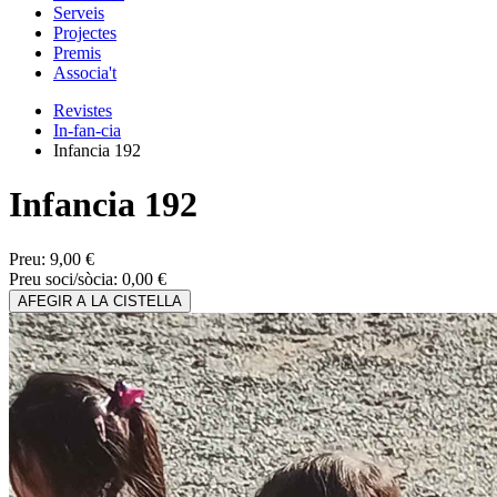
Serveis
Projectes
Premis
Associa't
Revistes
In-fan-cia
Infancia 192
Infancia 192
Preu:
9,00 €
Preu soci/sòcia:
0,00 €
AFEGIR A LA CISTELLA