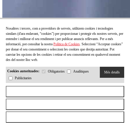
Nosaltres i tercers, com a proveïdors de serveis, utilitzem cookies i tecnologies
Infancia 156
similars (d'ara endavant, “cookies”) per proporcionar i protegir els nostres serveis, per
entendre i millorar el seu rendiment i per publicar anuncis rellevants. Per a més
informació, pot consultar la nostra
Política de Cookies
. Seleccioni “Acceptar cookies”
Preu:
0,00 €
per donar el seu consentiment o seleccioni les cookies que desitja autoritzar. Pot
Veure més
canviar les opcions de les cookies i retirar el seu consentiment en qualsevol moment
des del nostre lloc web.
Cookies autoritzades:
Obligatories
Analítiques
Més detalls
Publicitaries
Aceptar todas las cookies
Rebutjar totes les cookies
Permetre la selecció