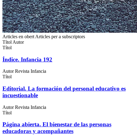
Articles en obert
Articles per a subscriptors
Títol
Autor
Títol
Índice. Infancia 192
Autor
Revista Infancia
Títol
Editorial. La formación del personal educativo es
incuestionable
Autor
Revista Infancia
Títol
Página abierta. El bienestar de las personas
educadoras y acompañantes