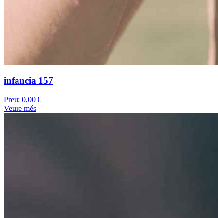
infancia 157
Preu:
0,00 €
Veure més