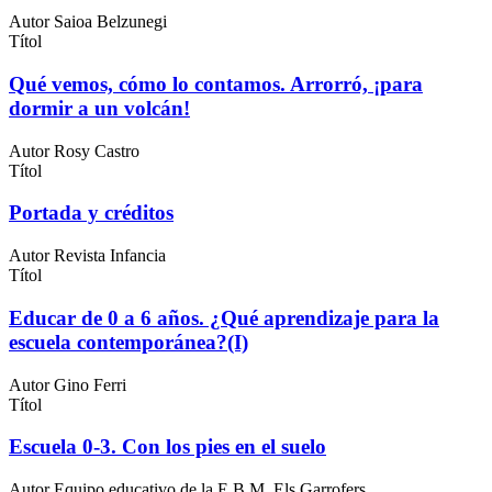
Autor
Saioa Belzunegi
Títol
Qué vemos, cómo lo contamos. Arrorró, ¡para
dormir a un volcán!
Autor
Rosy Castro
Títol
Portada y créditos
Autor
Revista Infancia
Títol
Educar de 0 a 6 años. ¿Qué aprendizaje para la
escuela contemporánea?(I)
Autor
Gino Ferri
Títol
Escuela 0-3. Con los pies en el suelo
Autor
Equipo educativo de la E.B.M. Els Garrofers