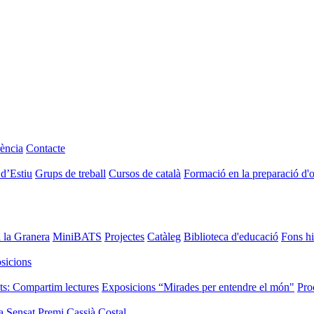
ència
Contacte
 d’Estiu
Grups de treball
Cursos de català
Formació en la preparació d'
i la Granera
MiniBATS
Projectes
Catàleg
Biblioteca d'educació
Fons hi
sicions
ts: Compartim lectures
Exposicions “Mirades per entendre el món"
Pro
a Sensat
Premi Cassià Costal