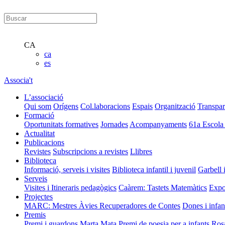
CA
ca
es
Associa't
L’associació
Qui som
Orígens
Col.laboracions
Espais
Organització
Transpar
Formació
Oportunitats formatives
Jornades
Acompanyaments
61a Escola
Actualitat
Publicacions
Revistes
Subscripcions a revistes
Llibres
Biblioteca
Informació, serveis i visites
Biblioteca infantil i juvenil
Garbell 
Serveis
Visites i Itineraris pedagògics
Caàrem: Tastets Matemàtics
Expo
Projectes
MARC: Mestres Àvies Recuperadores de Contes
Dones i infan
Premis
Premi i guardons Marta Mata
Premi de poesia per a infants Ros