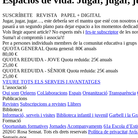
Espacios de vida. Jugar, jugar, 
SUSCRÍBETE REVISTA PAPEL + DIGITAL
Jugar, jugar, jugar…, este debería ser el mantra que esté con nosotros
pasará a un segundo plano para dejar espacio a los momentos dedicados
Vols llegir aquest article? No esperis més i
fes-te subscriptor
de les nos
Suma't al compromís i associa't!
Per a persones individuals membres de la comunitat educativa i grups 
QUOTA GENERAL
Quota general: 80€ anuals
80,00 €
QUOTA REDUIDA - JOVE
Quota reduida: 25€ anuals
25,00 €
QUOTA REDUIDA - SÈNIOR
Quota reduida: 25€ anuals
25,00 €
VEURE TOTS ELS SERVEIS I AVANTATGES
L’associació
Qui som
Orígens
Col.laboracions
Espais
Organització
Transparència
Publicacions
Revistes
Subscripcions a revistes
Llibres
Biblioteca
Informació, serveis i visites
Biblioteca infantil i juvenil
Garbell i la Gr
Formació
Oportunitats formatives
Jornades
Acompanyaments
61a Escola d’Esti
2026© Rosa Sensat. Tots els drets reservats
Política de privacitat
Avís
Segueix-nos