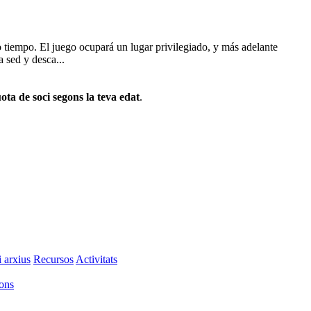
o tiempo. El juego ocupará un lugar privilegiado, y más adelante
 sed y desca...
ota de soci segons la teva edat
.
i arxius
Recursos
Activitats
ions