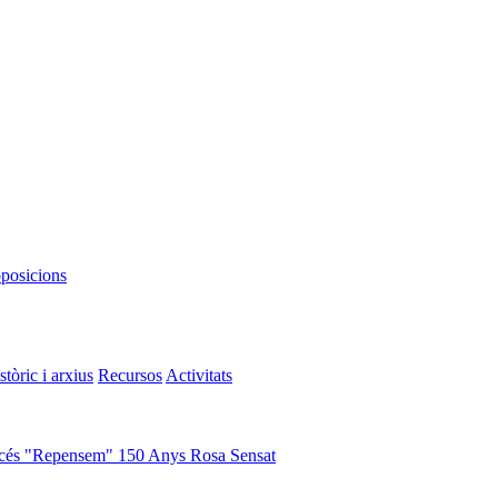
oposicions
stòric i arxius
Recursos
Activitats
cés "Repensem"
150 Anys Rosa Sensat