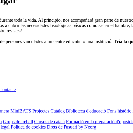
jugar
 durante toda la vida. Al principio, nos acompañará gran parte de nuestr
 a cubrir las necesidades fisiológicas básicas como saciar el hambre, la
tre revistes!
de persones vinculades a un centre educatiu o una institució.
Tria la qu
Contacte
anera
MiniBATS
Projectes
Catàleg
Biblioteca d'educació
Fons històric 
u
Grups de treball
Cursos de català
Formació en la preparació d'oposic
 legal
Política de cookies
Drets de l'usuari
by Neorg