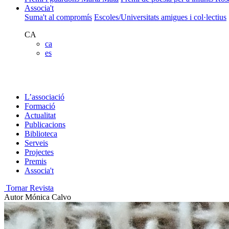
Associa't
Suma't al compromís
Escoles/Universitats amigues i col·lectius
CA
ca
es
L’associació
Formació
Actualitat
Publicacions
Biblioteca
Serveis
Projectes
Premis
Associa't
Tornar Revista
Autor
Mónica Calvo