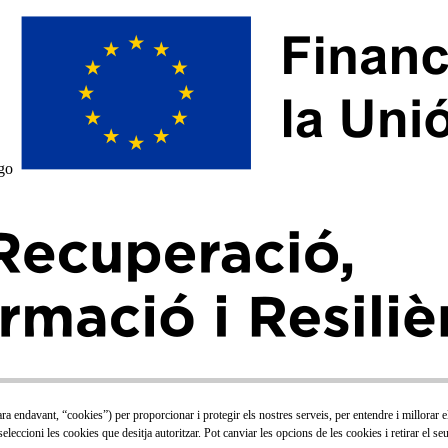
ara endavant, “cookies”) per proporcionar i protegir els nostres serveis, per entendre i millorar 
eleccioni les cookies que desitja autoritzar. Pot canviar les opcions de les cookies i retirar el