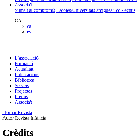
Associa't
Suma't al compromís
Escoles/Universitats amigues i col·lectius
CA
ca
es
L’associació
Formació
Actualitat
Publicacions
Biblioteca
Serveis
Projectes
Premis
Associa't
Tornar Revista
Autor
Revista Infància
Crèdits