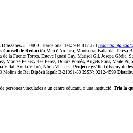
s Drassanes, 3 - 08001 Barcelona. Tel.: 934 817 373
redaccioinfancia@
ès
Consell de Redacció:
Mercè Ardiaca, Montserrat Baliarda, Teresa B
ra de la Fuente Torres, Esteve Ignasi Gay, Marisol Gil, Josepa Gòdia,
ñez, Montse Peláez, Bea Pérez, Dolors Pomés, Àngels Pons, Maite Pu
ma Vidal, Annia Vilaró, Núria Vilaseca.
Projecte gràfic i disseny
de le
50 Molins de Rei
Dipòsit legal:
B-21091-83
ISSN:
0212-4599
Distribu
de persones vinculades a un centre educatiu o una institució.
Tria la qu