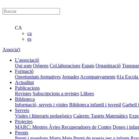
CA
ca
es
Associa't
L’associació
Qui som
Orígens
Col.laboracions
Espais
Organització
Transpar
Formació
Oportunitats formatives
Jornades
Acompanyaments
61a Escola
Actualitat
Publicacions
Revistes
Subscripcions a revistes
Llibres
Biblioteca
Informació, serveis i visites
Biblioteca infantil i juvenil
Garbell 
Serveis
Visites i Itineraris pedagògics
Caàrem: Tastets Matemàtics
Expo
Projectes
MARC: Mestres Àvies Recuperadores de Contes
Dones i infan
Premis
Premi i guardons Marta Mata
Premi de poesia per a infants Ros