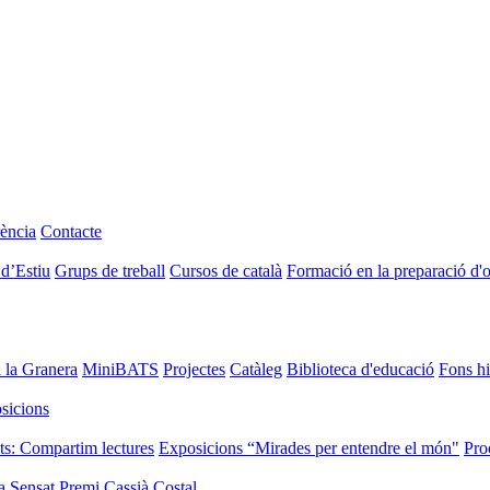
ència
Contacte
 d’Estiu
Grups de treball
Cursos de català
Formació en la preparació d'
i la Granera
MiniBATS
Projectes
Catàleg
Biblioteca d'educació
Fons hi
sicions
ts: Compartim lectures
Exposicions “Mirades per entendre el món"
Pro
a Sensat
Premi Cassià Costal