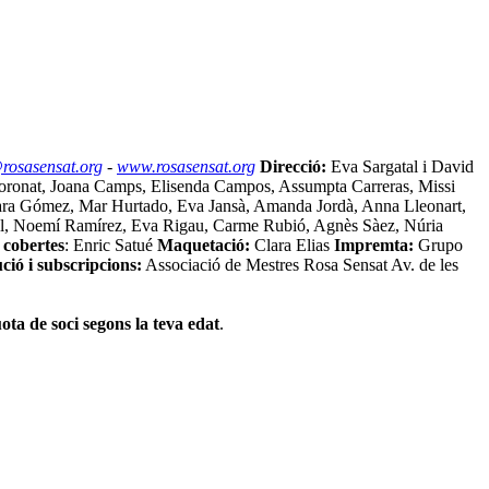
rosasensat.org
-
www.rosasensat.org
Direcció:
Eva Sargatal i David
oronat, Joana Camps, Elisenda Campos, Assumpta Carreras, Missi
 Sara Gómez, Mar Hurtado, Eva Jansà, Amanda Jordà, Anna Lleonart,
jol, Noemí Ramírez, Eva Rigau, Carme Rubió, Agnès Sàez, Núria
s cobertes
: Enric Satué
Maquetació:
Clara Elias
Impremta:
Grupo
ció i subscripcions:
Associació de Mestres Rosa Sensat Av. de les
ota de soci segons la teva edat
.