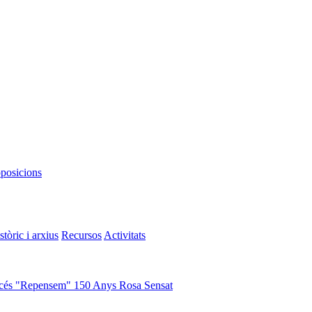
oposicions
stòric i arxius
Recursos
Activitats
cés "Repensem"
150 Anys Rosa Sensat