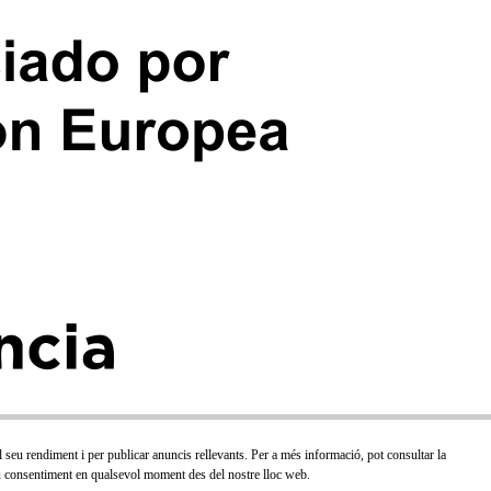
el seu rendiment i per publicar anuncis rellevants. Per a més informació, pot consultar la
 seu consentiment en qualsevol moment des del nostre lloc web.