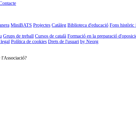
Contacte
anera
MiniBATS
Projectes
Catàleg
Biblioteca d'educació
Fons històric 
u
Grups de treball
Cursos de català
Formació en la preparació d'oposic
 legal
Política de cookies
Drets de l'usuari
by Neorg
e l'Associació?