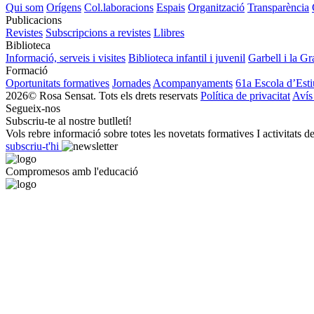
Qui som
Orígens
Col.laboracions
Espais
Organització
Transparència
Publicacions
Revistes
Subscripcions a revistes
Llibres
Biblioteca
Informació, serveis i visites
Biblioteca infantil i juvenil
Garbell i la Gr
Formació
Oportunitats formatives
Jornades
Acompanyaments
61a Escola d’Esti
2026© Rosa Sensat. Tots els drets reservats
Política de privacitat
Avís
Segueix-nos
Subscriu-te al nostre butlletí!
Vols rebre informació sobre totes les novetats formatives I activitats d
subscriu-t'hi
Compromesos amb l'educació