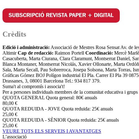
Crèdits
Edició i administració:
Associació de Mestres Rosa Sensat Av. de le
Altimir
Cap de redacció:
Raimon Portell
Coordinació:
Mercè Marl
Casacuberta, Marta Ciurana, Clara Claramunt, Montserrat Daniel, Sa
Blanca Montaner, Montserrat Nicolás, Xavier Ollonarte, Marta Ordó
Sala, Marta Secall, Pau Sobrerroca, Josepa Solsona, Marta Torras, Is
Gráficas Gómez BOJ Polígon industrial El Pla. Carrer El Pla 39 087
Drassanes, 3, 08001 Barcelona Tel.: 934 817 379.
Suma't al compromís i associa't!
Per a persones individuals membres de la comunitat educativa i grups 
QUOTA GENERAL
Quota general: 80€ anuals
80,00 €
QUOTA REDUIDA - JOVE
Quota reduida: 25€ anuals
25,00 €
QUOTA REDUIDA - SÈNIOR
Quota reduida: 25€ anuals
25,00 €
VEURE TOTS ELS SERVEIS I AVANTATGES
L’associació