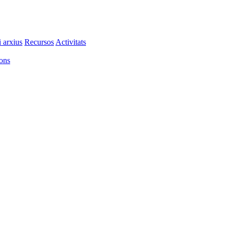
i arxius
Recursos
Activitats
ions