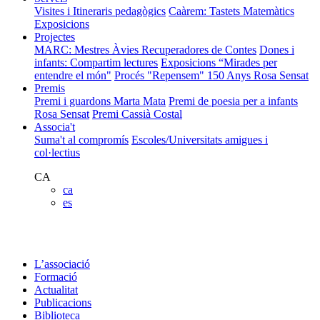
Visites i Itineraris pedagògics
Caàrem: Tastets Matemàtics
Exposicions
Projectes
MARC: Mestres Àvies Recuperadores de Contes
Dones i
infants: Compartim lectures
Exposicions “Mirades per
entendre el món"
Procés "Repensem"
150 Anys Rosa Sensat
Premis
Premi i guardons Marta Mata
Premi de poesia per a infants
Rosa Sensat
Premi Cassià Costal
Associa't
Suma't al compromís
Escoles/Universitats amigues i
col·lectius
CA
ca
es
L’associació
Formació
Actualitat
Publicacions
Biblioteca