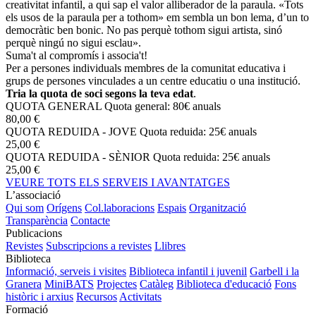
creativitat infantil, a qui sap el valor alliberador de la paraula. «Tots
els usos de la paraula per a tothom» em sembla un bon lema, d’un to
democràtic ben bonic. No pas perquè tothom sigui artista, sinó
perquè ningú no sigui esclau».
Suma't al compromís i associa't!
Per a persones individuals membres de la comunitat educativa i
grups de persones vinculades a un centre educatiu o una institució.
Tria la quota de soci segons la teva edat
.
QUOTA GENERAL
Quota general: 80€ anuals
80,00 €
QUOTA REDUIDA - JOVE
Quota reduida: 25€ anuals
25,00 €
QUOTA REDUIDA - SÈNIOR
Quota reduida: 25€ anuals
25,00 €
VEURE TOTS ELS SERVEIS I AVANTATGES
L’associació
Qui som
Orígens
Col.laboracions
Espais
Organització
Transparència
Contacte
Publicacions
Revistes
Subscripcions a revistes
Llibres
Biblioteca
Informació, serveis i visites
Biblioteca infantil i juvenil
Garbell i la
Granera
MiniBATS
Projectes
Catàleg
Biblioteca d'educació
Fons
històric i arxius
Recursos
Activitats
Formació