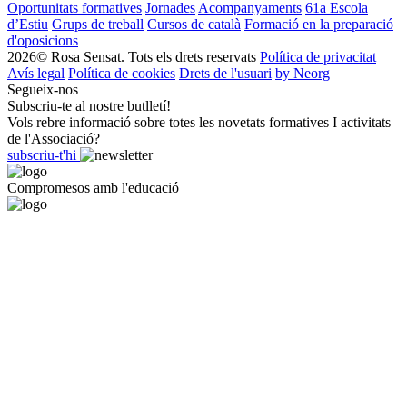
Oportunitats formatives
Jornades
Acompanyaments
61a Escola
d’Estiu
Grups de treball
Cursos de català
Formació en la preparació
d'oposicions
2026© Rosa Sensat. Tots els drets reservats
Política de privacitat
Avís legal
Política de cookies
Drets de l'usuari
by Neorg
Segueix-nos
Subscriu-te al nostre butlletí!
Vols rebre informació sobre totes les novetats formatives I activitats
de l'Associació?
subscriu-t'hi
Compromesos amb l'educació