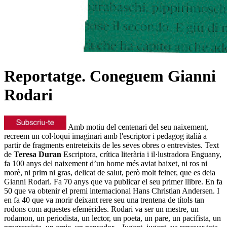
Reportatge. Coneguem Gianni
Rodari
Amb motiu del centenari del seu naixement,
recreem un col·loqui imaginari amb l'escriptor i pedagog italià a
partir de fragments entreteixits de les seves obres o entrevistes. Text
de
Teresa Duran
Escriptora, crítica literària i il·lustradora Enguany,
fa 100 anys del naixement d’un home més aviat baixet, ni ros ni
morè, ni prim ni gras, delicat de salut, però molt feiner, que es deia
Gianni Rodari. Fa 70 anys que va publicar el seu primer llibre. En fa
50 que va obtenir el premi internacional Hans Christian Andersen. I
en fa 40 que va morir deixant rere seu una trentena de títols tan
rodons com aquestes efemèrides. Rodari va ser un mestre, un
rodamon, un periodista, un lector, un poeta, un pare, un pacifista, un