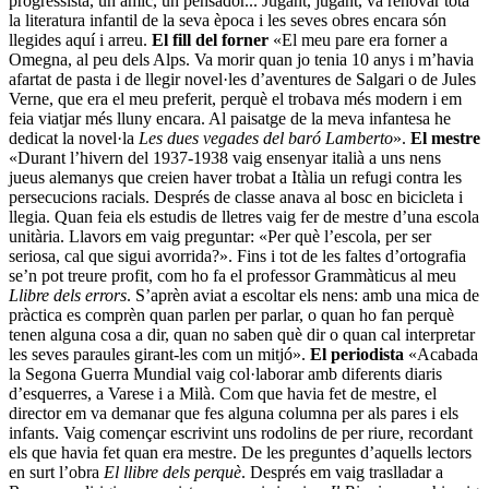
progressista, un amic, un pensador... Jugant, jugant, va renovar tota
la literatura infantil de la seva època i les seves obres encara són
llegides aquí i arreu.
El fill del forner
«El meu pare era forner a
Omegna, al peu dels Alps. Va morir quan jo tenia 10 anys i m’havia
afartat de pasta i de llegir novel·les d’aventures de Salgari o de Jules
Verne, que era el meu preferit, perquè el trobava més modern i em
feia viatjar més lluny encara. Al paisatge de la meva infantesa he
dedicat la novel·la
Les dues vegades del baró Lamberto
».
El mestre
«Durant l’hivern del 1937-1938 vaig ensenyar italià a uns nens
jueus alemanys que creien haver trobat a Itàlia un refugi contra les
persecucions racials. Després de classe anava al bosc en bicicleta i
llegia. Quan feia els estudis de lletres vaig fer de mestre d’una escola
unitària. Llavors em vaig preguntar: «Per què l’escola, per ser
seriosa, cal que sigui avorrida?». Fins i tot de les faltes d’ortografia
se’n pot treure profit, com ho fa el professor Grammàticus al meu
Llibre dels errors
. S’aprèn aviat a escoltar els nens: amb una mica de
pràctica es comprèn quan parlen per parlar, o quan ho fan perquè
tenen alguna cosa a dir, quan no saben què dir o quan cal interpretar
les seves paraules girant-les com un mitjó».
El periodista
«Acabada
la Segona Guerra Mundial vaig col·laborar amb diferents diaris
d’esquerres, a Varese i a Milà. Com que havia fet de mestre, el
director em va demanar que fes alguna columna per als pares i els
infants. Vaig començar escrivint uns rodolins de per riure, recordant
els que havia fet quan era mestre. De les preguntes d’aquells lectors
en surt l’obra
El llibre dels perquè
. Després em vaig traslladar a