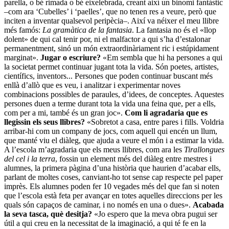
parella, o bé rimada o bé eixelebrada, creant així un binomi fantàstic
–com ara ‘Cubelles’ i ‘paelles’, que no tenen res a veure, però que
inciten a inventar qualsevol peripècia–. Així va néixer el meu llibre
més famós:
La gramàtica de la fantasia
. La fantasia no és el «llop
dolent» de qui cal tenir por, ni el malfactor a qui s’ha d’estalonar
permanentment, sinó un món extraordinàriament ric i estúpidament
marginat».
Jugar o escriure?
«Em sembla que hi ha persones a qui
la societat permet continuar jugant tota la vida. Són poetes, artistes,
científics, inventors... Persones que poden continuar buscant més
enllà d’allò que es veu, i analitzar i experimentar noves
combinacions possibles de paraules, d’idees, de conceptes. Aquestes
persones duen a terme durant tota la vida una feina que, per a ells,
com per a mi, també és un gran joc».
Com li agradaria que es
llegissin els seus llibres?
«Sobretot a casa, entre pares i fills. Voldria
arribar-hi com un company de jocs, com aquell qui encén un llum,
que manté viu el diàleg, que ajuda a veure el món i a estimar la vida.
A l’escola m’agradaria que els meus llibres, com ara les
Tirallongues
del cel i la terra
, fossin un element més del diàleg entre mestres i
alumnes, la primera pàgina d’una història que haurien d’acabar ells,
parlant de moltes coses, canviant-ho tot sense cap respecte pel paper
imprès. Els alumnes poden fer 10 vegades més del que fan si noten
que l’escola està feta per avançar en totes aquelles direccions per les
quals són capaços de caminar, i no només en una o dues».
Acabada
la seva tasca, què desitja?
«Jo espero que la meva obra pugui ser
útil a qui creu en la necessitat de la imaginació, a qui té fe en la