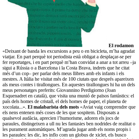
El rodamon
«Deixant de banda les excursions a peu o en bicicleta, m’ha agradat
viatjar. En part perquè tot periodista està obligat a desplaçar-se per
fer reportatges, i en part perquè m’han convidat a anar a tot arreu –ja
sigui a Rússia o a Barcelona i la Costa Brava, indrets que he citat
més d’un cop– per parlar dels meus llibres amb els infants i els
mestres. A Itàlia he visitat més de 100 ciutats que després apareixen
als meus contes i tirallongues. En aquestes tirallongues hi ha un dels
meus personatges preferits: Giovannino Perdigiorno (Joan
Esquenadret en català), que visita una munió de països fantàstics: el
país dels homes de cristall, el dels homes de paper, el planeta de
xocolata...».
El malabarista dels mots
«Aviat vaig comprendre que
els nens entenen més coses de les que sospitem. Disposats a
qualsevol audàcia, aprecien l’humorisme, adoren els jocs de
paraules, distingeixen a ull nu les fantasies ben nodrides de realitat o
les purament automàtiques. M’agrada jugar amb els noms propis i
les paraules: les dic, les inflo com un globus de xiclet, els busco