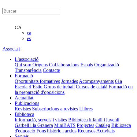
CA
ca
es
Associa't
L’associació
Qui som
Orígens
Col.laboracions
Espais
Organització
Transparència
Contacte
Formació
Oportunitats formatives
Jornades
Acompanyaments
61a
Escola d’Estiu
Grups de treball
Cursos de català
Formació en
la preparació d'oposicions
Actualitat
Publicacions
Revistes
Subscripcions a revistes
Llibres
Biblioteca
Informació, serveis i visites
Biblioteca infantil i juvenil
Garbell i la Granera
MiniBATS
Projectes
Catàleg
Biblioteca
d'educació
Fons històric i arxius
Recursos
Activitats
Serveis