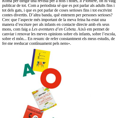
Roma per dirigir una revista per a nois i noies,
Il Pioniere
, on hi vaig
publicar de tot. Com a periodista sé que es pot parlar als adults fins i
tot dels gats, i que es pot parlar de coses serioses fins i tot escrivint
contes divertits. D’altra banda, què entenem per persones serioses?
Crec que l’aspecte més important de la meva feina ha estat una
manera d’escriure per als infants en contacte directe amb els seus
mons, com faig a
Les aventures d’en Cebeta.
Això em permet de
canviar i renovar les meves opinions sobre els infants, sobre l’escola,
sobre el món... En resum: de refer constantment els meus estudis, de
fer-me reeducar contínuament pels nens».