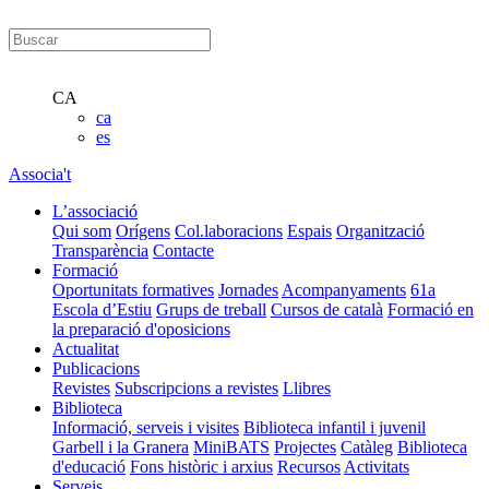
CA
ca
es
Associa't
L’associació
Qui som
Orígens
Col.laboracions
Espais
Organització
Transparència
Contacte
Formació
Oportunitats formatives
Jornades
Acompanyaments
61a
Escola d’Estiu
Grups de treball
Cursos de català
Formació en
la preparació d'oposicions
Actualitat
Publicacions
Revistes
Subscripcions a revistes
Llibres
Biblioteca
Informació, serveis i visites
Biblioteca infantil i juvenil
Garbell i la Granera
MiniBATS
Projectes
Catàleg
Biblioteca
d'educació
Fons històric i arxius
Recursos
Activitats
Serveis