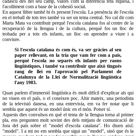
cadascú des del seu camp, valors com la diferència feta riquesa, i
l'acolliment com a base de la cohesió social.
En aquest llibre també hi és present l'escola. La presència de l'escola
en el treball de tots tres també va ser un tema central. No cal dir com
Marta Mata va contribuir perquè l'escola catalana fos al centre de la
recuperació de la llengua i de la cultura, perquè fos un lloc de
trobada per a tots els infants, un lloc on aprendre a viure i a
conviure.
Si l'escola catalana és com és, va ser gràcies al seu
paper rellevant, en la tria que vam fer com a país,
perquè l'escola no separés els infants per raons
lingüístiques, i també va contribuir que això tingués
rang de llei en l'aprovació pel Parlament de
Catalunya de la Llei de Normalització lingüística
l'any 1983.
Quan parlem d'immersió lingüística és molt difícil d'explicar als qui
no viuen en el país, o el coneixen poc. Ahir mateix, una periodista
de la televisió danesa, en una entrevista, em va fer notar que li
sembla que aquest és un model únic en el món. Potser sí.
Aquests dies convulsos en què el tema de la llengua torna al primer
pla, ens pregunten molt sovint des dels mitjans de comunicació de
fora del país sobre el "model d'escola catalana". Ho diuen així:
"model". I a mi no em sembla que sigui un "model", sinó que és la