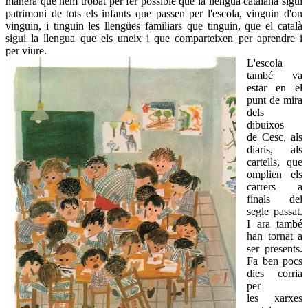
manera que hem trobat per fer possible que la llengua catalana sigui
patrimoni de tots els infants que passen per l'escola, vinguin d'on
vinguin, i tinguin les llengües familiars que tinguin, que el català
sigui la llengua que els uneix i que comparteixen per aprendre i
per viure.
L'escola
també va
estar en el
punt de mira
dels
dibuixos
de Cesc, als
diaris, als
cartells, que
omplien els
carrers a
finals del
segle passat.
I ara també
han tornat a
ser presents.
Fa ben pocs
dies corria
per
les xarxes