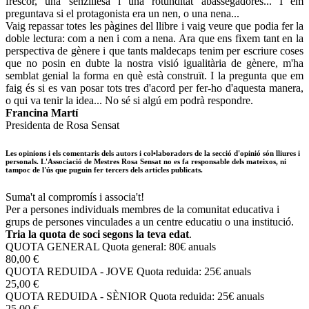
frescor, una senzillesa i una rotunditat abassegadores... I em
preguntava si el protagonista era un nen, o una nena...
Vaig repassar totes les pàgines del llibre i vaig veure que podia fer la
doble lectura: com a nen i com a nena. Ara que ens fixem tant en la
perspectiva de gènere i que tants maldecaps tenim per escriure coses
que no posin en dubte la nostra visió igualitària de gènere, m'ha
semblat genial la forma en què està construït. I la pregunta que em
faig és si es van posar tots tres d'acord per fer-ho d'aquesta manera,
o qui va tenir la idea... No sé si algú em podrà respondre.
Francina Martí
Presidenta de Rosa Sensat
Les opinions i els comentaris dels autors i col•laboradors de la secció d'opinió són lliures i
personals. L'Associació de Mestres Rosa Sensat no es fa responsable dels mateixos, ni
tampoc de l'ús que puguin fer tercers dels articles publicats.
Suma't al compromís i associa't!
Per a persones individuals membres de la comunitat educativa i
grups de persones vinculades a un centre educatiu o una institució.
Tria la quota de soci segons la teva edat
.
QUOTA GENERAL
Quota general: 80€ anuals
80,00 €
QUOTA REDUIDA - JOVE
Quota reduida: 25€ anuals
25,00 €
QUOTA REDUIDA - SÈNIOR
Quota reduida: 25€ anuals
25,00 €