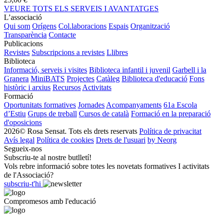
VEURE TOTS ELS SERVEIS I AVANTATGES
L’associació
Qui som
Orígens
Col.laboracions
Espais
Organització
Transparència
Contacte
Publicacions
Revistes
Subscripcions a revistes
Llibres
Biblioteca
Informació, serveis i visites
Biblioteca infantil i juvenil
Garbell i la
Granera
MiniBATS
Projectes
Catàleg
Biblioteca d'educació
Fons
històric i arxius
Recursos
Activitats
Formació
Oportunitats formatives
Jornades
Acompanyaments
61a Escola
d’Estiu
Grups de treball
Cursos de català
Formació en la preparació
d'oposicions
2026© Rosa Sensat. Tots els drets reservats
Política de privacitat
Avís legal
Política de cookies
Drets de l'usuari
by Neorg
Segueix-nos
Subscriu-te al nostre butlletí!
Vols rebre informació sobre totes les novetats formatives I activitats
de l'Associació?
subscriu-t'hi
Compromesos amb l'educació