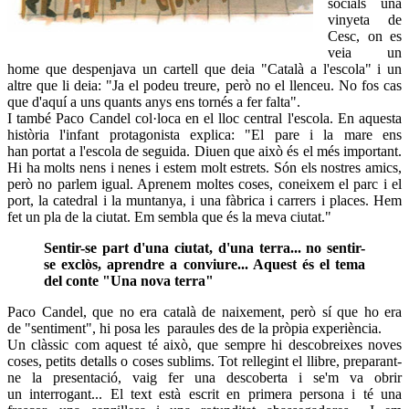
socials una
vinyeta de
Cesc, on es
veia un
home que despenjava un cartell que deia "Català a l'escola" i un
altre que li deia: "Ja el podeu treure, però no el llenceu. No fos cas
que d'aquí a uns quants anys ens tornés a fer falta".
I també Paco Candel col·loca en el lloc central l'escola. En aquesta
història l'infant protagonista explica: "El pare i la mare ens
han portat a l'escola de seguida. Diuen que això és el més important.
Hi ha molts nens i nenes i estem molt estrets. Són els nostres amics,
però no parlem igual. Aprenem moltes coses, coneixem el parc i el
port, la catedral i la muntanya, i una fàbrica i carrers i places. Hem
fet un pla de la ciutat. Em sembla que és la meva ciutat."
Sentir-se part d'una ciutat, d'una terra... no sentir-
se exclòs, aprendre a conviure... Aquest és el tema
del conte "Una nova terra"
Paco Candel, que no era català de naixement, però sí que ho era
de "sentiment", hi posa les paraules des de la pròpia experiència.
Un clàssic com aquest té això, que sempre hi descobreixes noves
coses, petits detalls o coses sublims. Tot rellegint el llibre, preparant-
ne la presentació, vaig fer una descoberta i se'm va obrir
un interrogant... El text està escrit en primera persona i té una