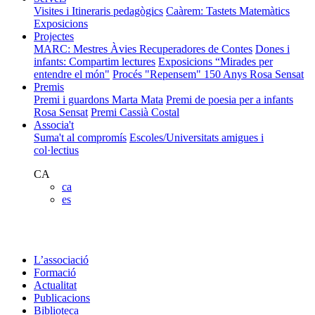
Visites i Itineraris pedagògics
Caàrem: Tastets Matemàtics
Exposicions
Projectes
MARC: Mestres Àvies Recuperadores de Contes
Dones i
infants: Compartim lectures
Exposicions “Mirades per
entendre el món"
Procés "Repensem"
150 Anys Rosa Sensat
Premis
Premi i guardons Marta Mata
Premi de poesia per a infants
Rosa Sensat
Premi Cassià Costal
Associa't
Suma't al compromís
Escoles/Universitats amigues i
col·lectius
CA
ca
es
L’associació
Formació
Actualitat
Publicacions
Biblioteca