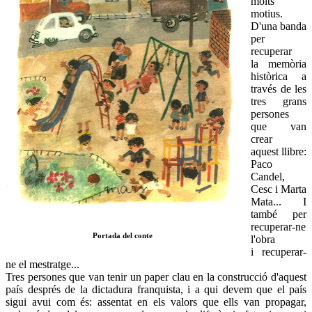
molts
motius.
D'una banda
per
recuperar
la memòria
històrica a
través de les
tres grans
persones
que van
crear
aquest llibre:
Paco
Candel,
Cesc i Marta
Mata... I
també per
recuperar-ne
Portada del conte
l'obra
i recuperar-
ne el mestratge...
Tres persones que van tenir un paper clau en la construcció d'aquest
país després de la dictadura franquista, i a qui devem que el país
sigui avui com és: assentat en els valors que ells van propagar,