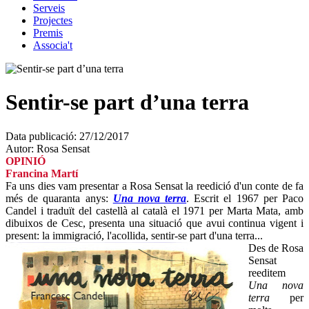
Serveis
Projectes
Premis
Associa't
Sentir-se part d’una terra
Data publicació:
27/12/2017
Autor:
Rosa Sensat
OPINIÓ
Francina Martí
Fa uns dies vam presentar a Rosa Sensat la reedició d'un conte de fa
més de quaranta anys:
Una nova terra
. Escrit el 1967 per Paco
Candel i traduït del castellà al català el 1971 per Marta Mata, amb
dibuixos de Cesc, presenta una situació que avui continua vigent i
present: la immigració, l'acollida, sentir-se part d'una terra...
Des de Rosa
Sensat
reeditem
Una nova
terra
per