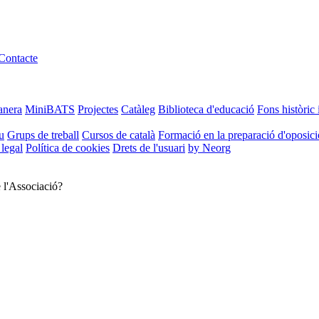
Contacte
anera
MiniBATS
Projectes
Catàleg
Biblioteca d'educació
Fons històric 
u
Grups de treball
Cursos de català
Formació en la preparació d'oposic
 legal
Política de cookies
Drets de l'usuari
by Neorg
e l'Associació?