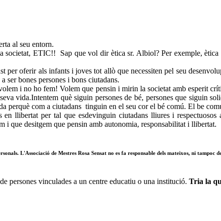
erta al seu entorn.
ocietat, ETIC!! Sap que vol dir ètica sr. Albiol? Per exemple, ètica v
ast per oferir als infants i joves tot allò que necessiten pel seu dese
, a ser bones persones i bons ciutadans.
olem i no ho fem! Volem que pensin i mirin la societat amb esperit críti
 seva vida.Intentem què siguin persones de bé, persones que siguin sol
a vida perquè com a ciutadans tinguin en el seu cor el bé comú. El be c
s en llibertat per tal que esdevinguin ciutadans lliures i respectuoso
 i que desitgem que pensin amb autonomia, responsabilitat i llibertat.
 personals. L'Associació de Mestres Rosa Sensat no es fa responsable dels mateixos, ni tampoc de 
de persones vinculades a un centre educatiu o una institució.
Tria la qu