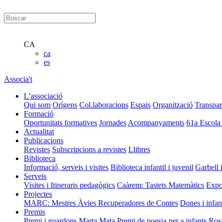
CA
ca
es
Associa't
L’associació
Qui som
Orígens
Col.laboracions
Espais
Organització
Transpar
Formació
Oportunitats formatives
Jornades
Acompanyaments
61a Escola
Actualitat
Publicacions
Revistes
Subscripcions a revistes
Llibres
Biblioteca
Informació, serveis i visites
Biblioteca infantil i juvenil
Garbell 
Serveis
Visites i Itineraris pedagògics
Caàrem: Tastets Matemàtics
Expo
Projectes
MARC: Mestres Àvies Recuperadores de Contes
Dones i infan
Premis
Premi i guardons Marta Mata
Premi de poesia per a infants Ros