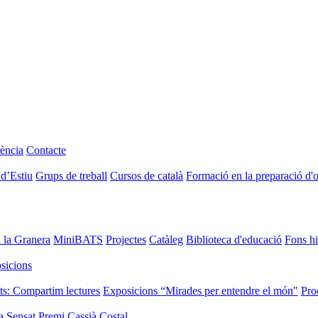
ència
Contacte
 d’Estiu
Grups de treball
Cursos de català
Formació en la preparació d'
i la Granera
MiniBATS
Projectes
Catàleg
Biblioteca d'educació
Fons hi
sicions
ts: Compartim lectures
Exposicions “Mirades per entendre el món"
Pro
a Sensat
Premi Cassià Costal