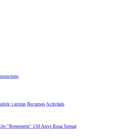
oposicions
stòric i arxius
Recursos
Activitats
cés "Repensem"
150 Anys Rosa Sensat