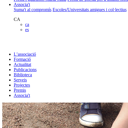
Associa't
Suma't al compromís
Escoles/Universitats amigues i col·lectius
CA
ca
es
L’associació
Formació
Actualitat
Publicacions
Biblioteca
Serveis
Projectes
Premis
Associa't