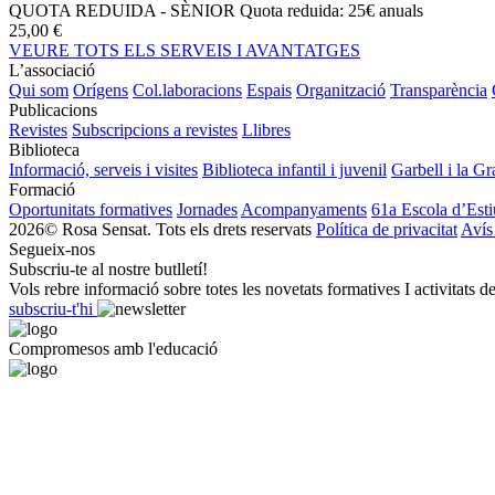
QUOTA REDUIDA - SÈNIOR
Quota reduida: 25€ anuals
25,00 €
VEURE TOTS ELS SERVEIS I AVANTATGES
L’associació
Qui som
Orígens
Col.laboracions
Espais
Organització
Transparència
Publicacions
Revistes
Subscripcions a revistes
Llibres
Biblioteca
Informació, serveis i visites
Biblioteca infantil i juvenil
Garbell i la Gr
Formació
Oportunitats formatives
Jornades
Acompanyaments
61a Escola d’Esti
2026© Rosa Sensat. Tots els drets reservats
Política de privacitat
Avís
Segueix-nos
Subscriu-te al nostre butlletí!
Vols rebre informació sobre totes les novetats formatives I activitats d
subscriu-t'hi
Compromesos amb l'educació