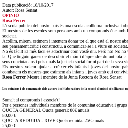
Data publicació:
18/10/2017
Autor:
Rosa Sensat
OPINIÓ
Rosa Ferrer
L’escola pública del nostre país és una escola acollidora inclusiva i ob
El mestres de les escoles som persones amb un compromís ètic amb la s
societat.
Acollim, mirem, estimem i intentem donar tot el que està al nostre ab
seu pensament,crític i constructiu, a comunicar-se i a viure en societat
No és fàcil! El més fàcil és adoctrinar com vostè diu. Però no! No ho v
la. Que tinguin ganes de descobrir el món i d’aprendre durant tota la
seus conciutadans i pels quals la justícia social formi part de la sev
Els mestres volem ajudar a créixer els infants i joves del nostre paí
combatem els mestres que estimem als infants i joves amb qui convivim
Rosa Ferrer
Mestra i membre de la Junta Rectora de Rosa Sensat
Les opinions i els comentaris dels autors i col•laboradors de la secció d'opinió són lliures i
Suma't al compromís i associa't!
Per a persones individuals membres de la comunitat educativa i grups 
QUOTA GENERAL
Quota general: 80€ anuals
80,00 €
QUOTA REDUIDA - JOVE
Quota reduida: 25€ anuals
25,00 €