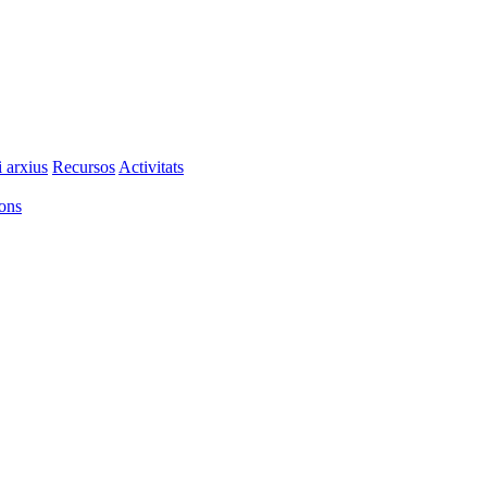
i arxius
Recursos
Activitats
ions