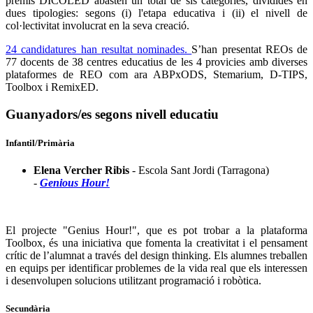
premis DICOLED abasten un total de sis categories, dividides en
dues tipologies: segons (i) l'etapa educativa i (ii) el nivell de
col·lectivitat involucrat en la seva creació.
24 candidatures han resultat nominades.
S’han presentat REOs de
77 docents de 38 centres educatius de les 4 provicies amb diverses
plataformes de REO com ara ABPxODS, Stemarium, D-TIPS,
Toolbox i RemixED.
Guanyadors/es segons nivell educatiu
Infantil/Primària
Elena Vercher Ribis
- Escola Sant Jordi (Tarragona)
-
Genious Hour!
El projecte "Genius Hour!", que es pot trobar a la plataforma
Toolbox, és una iniciativa que fomenta la creativitat i el pensament
crític de l’alumnat a través del design thinking. Els alumnes treballen
en equips per identificar problemes de la vida real que els interessen
i desenvolupen solucions utilitzant programació i robòtica.
Secundària