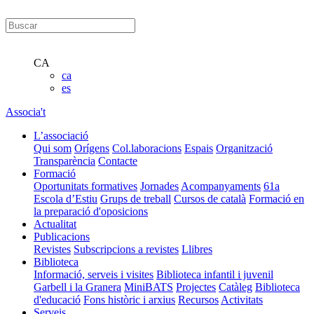
CA
ca
es
Associa't
L’associació
Qui som
Orígens
Col.laboracions
Espais
Organització
Transparència
Contacte
Formació
Oportunitats formatives
Jornades
Acompanyaments
61a
Escola d’Estiu
Grups de treball
Cursos de català
Formació en
la preparació d'oposicions
Actualitat
Publicacions
Revistes
Subscripcions a revistes
Llibres
Biblioteca
Informació, serveis i visites
Biblioteca infantil i juvenil
Garbell i la Granera
MiniBATS
Projectes
Catàleg
Biblioteca
d'educació
Fons històric i arxius
Recursos
Activitats
Serveis