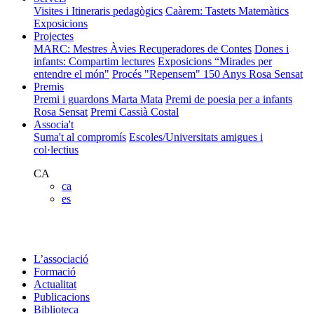
Visites i Itineraris pedagògics
Caàrem: Tastets Matemàtics
Exposicions
Projectes
MARC: Mestres Àvies Recuperadores de Contes
Dones i
infants: Compartim lectures
Exposicions “Mirades per
entendre el món"
Procés "Repensem"
150 Anys Rosa Sensat
Premis
Premi i guardons Marta Mata
Premi de poesia per a infants
Rosa Sensat
Premi Cassià Costal
Associa't
Suma't al compromís
Escoles/Universitats amigues i
col·lectius
CA
ca
es
L’associació
Formació
Actualitat
Publicacions
Biblioteca