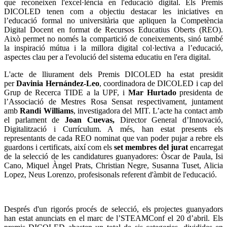
que reconeixen l'excel·lència en l'educació digital. Els Premis
DICOLED tenen com a objectiu destacar les iniciatives en
l’educació formal no universitària que apliquen la Competència
Digital Docent en format de Recursos Educatius Oberts (REO).
Això permet no només la compartició de coneixements, sinó també
la inspiració mútua i la millora digital col·lectiva a l’educació,
aspectes clau per a l'evolució del sistema educatiu en l'era digital.
L'acte de lliurament dels Premis DICOLED ha estat presidit
per
Davinia Hernández-Leo
, coordinadora de DICOLED i cap del
Grup de Recerca TIDE a la UPF, i
Mar Hurtado
presidenta de
l’Associació de Mestres Rosa Sensat respectivament, juntament
amb
Randi Williams
, investigadora del MIT. L’acte ha contact amb
el parlament de
Joan Cuevas,
Director General d’Innovació,
Digitalització i Currículum. A més, han estat presents els
representants de cada REO nominat que van poder pujar a rebre els
guardons i certificats, així com els
set membres del jurat
encarregat
de la selecció de les candidatures guanyadores: Òscar de Paula, Isi
Cano, Miquel Àngel Prats, Christian Negre, Susanna Tuset, Alicia
Lopez, Neus Lorenzo, profesisonals referent d'àmbit de l'educació.
Després d'un rigorós procés de selecció, els projectes guanyadors
han estat anunciats en el marc de l’STEAMConf el 20 d’abril. Els