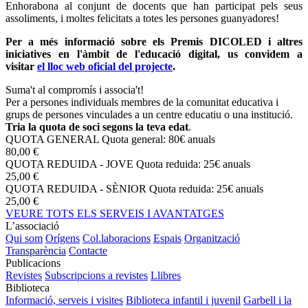
Enhorabona al conjunt de docents que han participat pels seus
assoliments, i moltes felicitats a totes les persones guanyadores!
Per a més informació sobre els Premis DICOLED i altres
iniciatives en l'àmbit de l'educació digital, us convidem a
visitar
el lloc web oficial del projecte
.
Suma't al compromís i associa't!
Per a persones individuals membres de la comunitat educativa i
grups de persones vinculades a un centre educatiu o una institució.
Tria la quota de soci segons la teva edat
.
QUOTA GENERAL
Quota general: 80€ anuals
80,00 €
QUOTA REDUIDA - JOVE
Quota reduida: 25€ anuals
25,00 €
QUOTA REDUIDA - SÈNIOR
Quota reduida: 25€ anuals
25,00 €
VEURE TOTS ELS SERVEIS I AVANTATGES
L’associació
Qui som
Orígens
Col.laboracions
Espais
Organització
Transparència
Contacte
Publicacions
Revistes
Subscripcions a revistes
Llibres
Biblioteca
Informació, serveis i visites
Biblioteca infantil i juvenil
Garbell i la