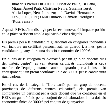
Jurat dels Premis DICOLED: Òscar de Paula, Isi Cano,
Miquel Àngel Prats, Christian Negre, Susanna Tuset,
Alicia Lopez, Neus Lorenzo; amb Davinia Hernández-
Leo (TIDE, UPF) i Mar Hurtado i Dàmaris Rodríguez
(Rosa Sensat)
Aquests REOs s'han distingit per la seva innovació i impacte positiu
en la pràctica docent amb la aplicació d'eines digitals.
Els premis per a la candidatura guardonats en categories individuals
van incloure un certificat personalitzat, un guardó i, a més, per la
candidatura guanyadora una dotació econòmica de 1000 €.
En el cas de la categoria “Co-creació per un grup de docents dins
del mateix centre”, es van atorgar certificats individuals a cada
membre de l'equip, juntament amb un guardó per a la institució
corresponent, i un premi econòmic únic de 3000 € per la candidatura
guanyadora.
En el cas de la categoria “Co-creació per un grup de docents
provinents de diferents centres educatius”, els premis van
comprendre un certificat per a cada docent que va contribuir en el
REO, un guardó únic per al conjunt de col·laboradors, i una dotació
econòmica única de 3000 € pel conjunt de guanyadors.