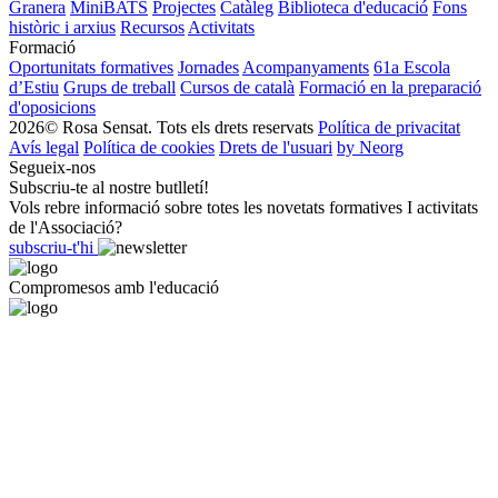
Granera
MiniBATS
Projectes
Catàleg
Biblioteca d'educació
Fons
històric i arxius
Recursos
Activitats
Formació
Oportunitats formatives
Jornades
Acompanyaments
61a Escola
d’Estiu
Grups de treball
Cursos de català
Formació en la preparació
d'oposicions
2026© Rosa Sensat. Tots els drets reservats
Política de privacitat
Avís legal
Política de cookies
Drets de l'usuari
by Neorg
Segueix-nos
Subscriu-te al nostre butlletí!
Vols rebre informació sobre totes les novetats formatives I activitats
de l'Associació?
subscriu-t'hi
Compromesos amb l'educació