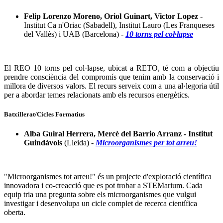
Felip Lorenzo Moreno, Oriol Guinart, Victor Lopez
-
Institut Ca n'Oriac (Sabadell), Institut Lauro (Les Franqueses
del Vallès) i UAB (Barcelona) -
10 torns pel col·lapse
El REO 10 torns pel col·lapse, ubicat a RETO, té com a objectiu
prendre consciència del compromís que tenim amb la conservació i
millora de diversos valors. El recurs serveix com a una al·legoria útil
per a abordar temes relacionats amb els recursos energètics.
Batxillerat/Cicles Formatius
Alba Guiral Herrera, Mercè del Barrio Arranz - Institut
Guindàvols
(Lleida) -
Microorganismes per tot arreu!
"Microorganismes tot arreu!" és un projecte d'exploració científica
innovadora i co-creacció que es pot trobar a STEMarium. Cada
equip tria una pregunta sobre els microorganismes que vulgui
investigar i desenvolupa un cicle complet de recerca científica
oberta.