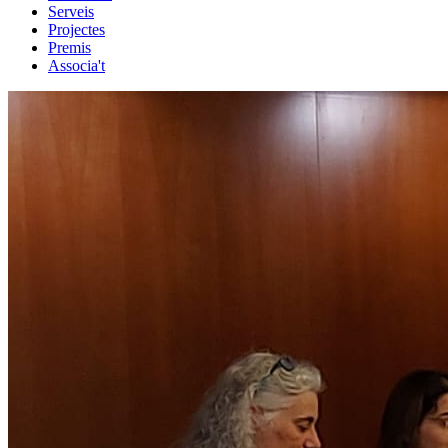
Serveis
Projectes
Premis
Associa't