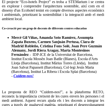
El projecte “Eco-hotels Project” es troba a STEMarium i se centra
en explorar i comprendre l'arquitectura sostenible, així com en el
disseny d'un Ecohotel tenint en compte diversos aspectes econòmics
i ambientals, prioritzant la sostenibilitat i la integració amb el medi
ambient local.
Co-creació per un grup de docents de diferents centres educatius
Mercè Gil Viñas, Amanda Soto Ramírez, Assumpta
Zapata Buxens, Carmen Sanjuán Pertusa, Clara de
Madrid Robleño, Cristina Fons Solé, Joan Pere Guzmán
Alemany, Jordi Riera Aragay, Marta Montesinos
Fernández
- IDP-ICE de la Universitat de Barcelona,
Institut Escola Mossèn Joan Batlle (Blanes), Escola d'Arts
Llotja (Barcelona), Institut Màrius Torres (Lleida), Institut
Joan Salvat Papasseit (Barcelona), Col·legi Jesús Maria
(Barcelona), Institut La Ribera i Escola Splai (Barcelona)
-
Cuidem-nos!
La proposta de REO “Cuidem-nos!”, a la plataforma RETO,
reconeix la importància creixent de les cures envers les persones i el
medi ambient. Aquest recurs ajuda els i les docents a integrar les
cures a través de qualsevol matèria, prioritzant el desenvolupament