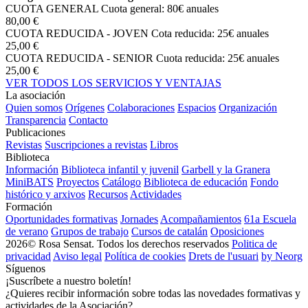
CUOTA GENERAL
Cuota general: 80€ anuales
80,00 €
CUOTA REDUCIDA - JOVEN
Cota reducida: 25€ anuales
25,00 €
CUOTA REDUCIDA - SENIOR
Cuota reducida: 25€ anuales
25,00 €
VER TODOS LOS SERVICIOS Y VENTAJAS
La asociación
Quien somos
Orígenes
Colaboraciones
Espacios
Organización
Transparencia
Contacto
Publicaciones
Revistas
Suscripciones a revistas
Libros
Biblioteca
Información
Biblioteca infantil y juvenil
Garbell y la Granera
MiniBATS
Proyectos
Catálogo
Biblioteca de educación
Fondo
histórico y arxivos
Recursos
Actividades
Formación
Oportunidades formativas
Jornades
Acompañamientos
61a Escuela
de verano
Grupos de trabajo
Cursos de catalán
Oposiciones
2026© Rosa Sensat. Todos los derechos reservados
Politica de
privacidad
Aviso legal
Política de cookies
Drets de l'usuari
by Neorg
Síguenos
¡Suscríbete a nuestro boletín!
¿Quieres recibir información sobre todas las novedades formativas y
actividades de la Asociación?