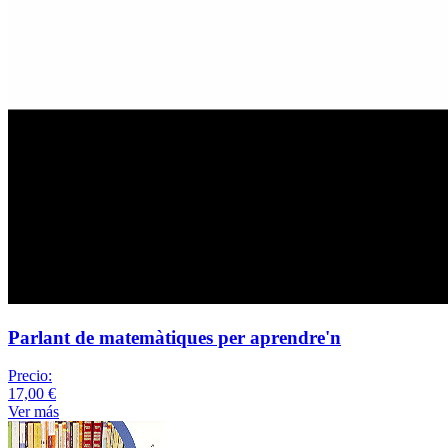
Parlant de matemàtiques per aprendre'n
Precio:
17,00 €
Ver más