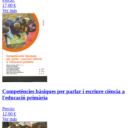
Precio:
17,00 €
Ver más
Competències bàsiques per parlar i escriure ciència a
l'educació primària
Precio:
12,00 €
Ver más