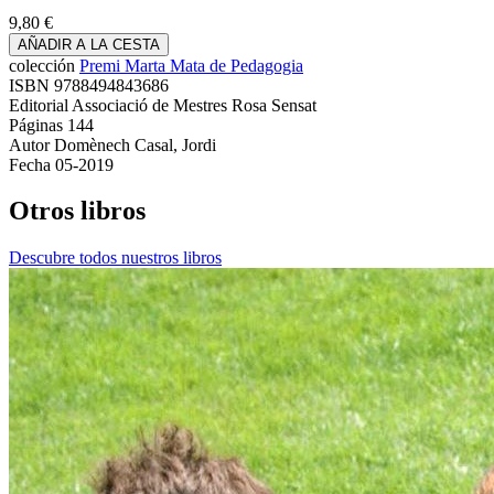
9,80 €
AÑADIR A LA CESTA
colección
Premi Marta Mata de Pedagogia
ISBN
9788494843686
Editorial
Associació de Mestres Rosa Sensat
Páginas
144
Autor
Domènech Casal, Jordi
Fecha
05-2019
Otros libros
Descubre todos nuestros libros