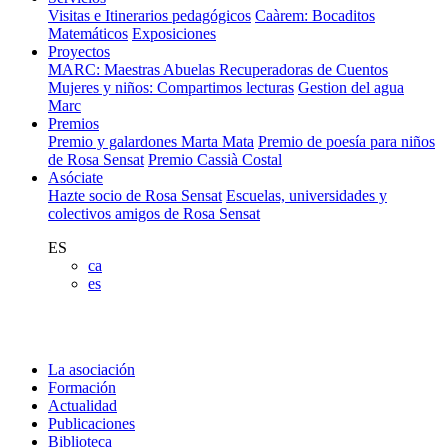
Visitas e Itinerarios pedagógicos
Caàrem: Bocaditos
Matemáticos
Exposiciones
Proyectos
MARC: Maestras Abuelas Recuperadoras de Cuentos
Mujeres y niños: Compartimos lecturas
Gestion del agua
Marc
Premios
Premio y galardones Marta Mata
Premio de poesía para niños
de Rosa Sensat
Premio Cassià Costal
Asóciate
Hazte socio de Rosa Sensat
Escuelas, universidades y
colectivos amigos de Rosa Sensat
ES
ca
es
La asociación
Formación
Actualidad
Publicaciones
Biblioteca