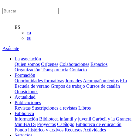
ES
ca
es
Asóciate
La asociación
Quien somos
Orígenes
Colaboraciones
Espacios
Organización
Transparencia
Contacto
Formación
Oportunidades formativas
Jornades
Acompañamientos
61a
Escuela de verano
Grupos de trabajo
Cursos de catalán
Oposiciones
Actualidad
Publicaciones
Revistas
Suscripciones a revistas
Libros
Biblioteca
Información
Biblioteca infantil y juvenil
Garbell y la Granera
MiniBATS
Proyectos
Catálogo
Biblioteca de educación
Fondo histórico y arxivos
Recursos
Actividades
Servicios