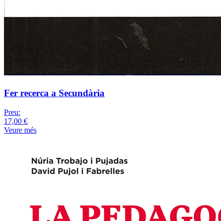
Fer recerca a Secundària
Preu:
17,00 €
Veure més