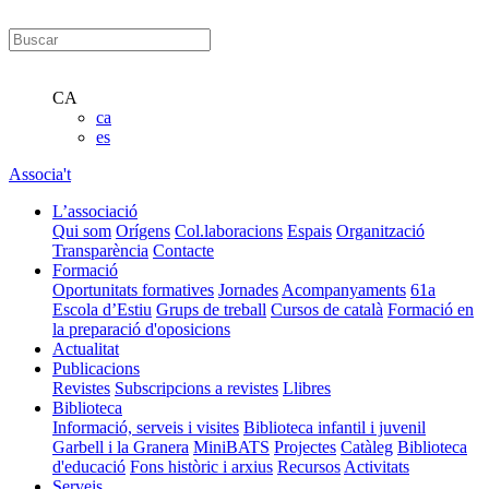
CA
ca
es
Associa't
L’associació
Qui som
Orígens
Col.laboracions
Espais
Organització
Transparència
Contacte
Formació
Oportunitats formatives
Jornades
Acompanyaments
61a
Escola d’Estiu
Grups de treball
Cursos de català
Formació en
la preparació d'oposicions
Actualitat
Publicacions
Revistes
Subscripcions a revistes
Llibres
Biblioteca
Informació, serveis i visites
Biblioteca infantil i juvenil
Garbell i la Granera
MiniBATS
Projectes
Catàleg
Biblioteca
d'educació
Fons històric i arxius
Recursos
Activitats
Serveis