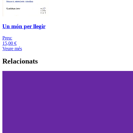
Un món per llegir
Preu:
15,00 €
Veure més
Relacionats