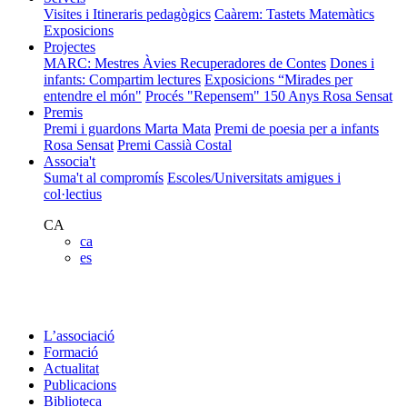
Visites i Itineraris pedagògics
Caàrem: Tastets Matemàtics
Exposicions
Projectes
MARC: Mestres Àvies Recuperadores de Contes
Dones i
infants: Compartim lectures
Exposicions “Mirades per
entendre el món"
Procés "Repensem"
150 Anys Rosa Sensat
Premis
Premi i guardons Marta Mata
Premi de poesia per a infants
Rosa Sensat
Premi Cassià Costal
Associa't
Suma't al compromís
Escoles/Universitats amigues i
col·lectius
CA
ca
es
L’associació
Formació
Actualitat
Publicacions
Biblioteca