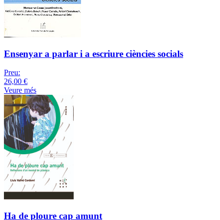
Ensenyar a parlar i a escriure ciències socials
Preu:
26,00 €
Veure més
Ha de ploure cap amunt