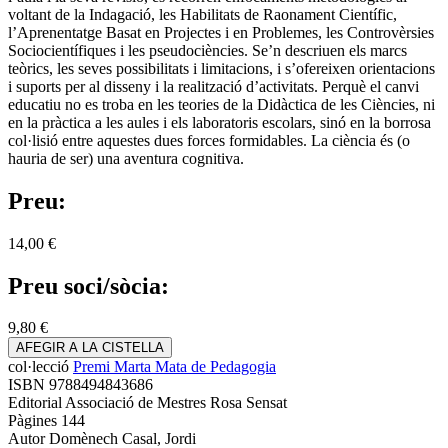
voltant de la Indagació, les Habilitats de Raonament Científic,
l’Aprenentatge Basat en Projectes i en Problemes, les Controvèrsies
Sociocientífiques i les pseudociències. Se’n descriuen els marcs
teòrics, les seves possibilitats i limitacions, i s’ofereixen orientacions
i suports per al disseny i la realització d’activitats. Perquè el canvi
educatiu no es troba en les teories de la Didàctica de les Ciències, ni
en la pràctica a les aules i els laboratoris escolars, sinó en la borrosa
col·lisió entre aquestes dues forces formidables. La ciència és (o
hauria de ser) una aventura cognitiva.
Preu:
14,00 €
Preu soci/sòcia:
9,80 €
AFEGIR A LA CISTELLA
col·lecció
Premi Marta Mata de Pedagogia
ISBN
9788494843686
Editorial
Associació de Mestres Rosa Sensat
Pàgines
144
Autor
Domènech Casal, Jordi