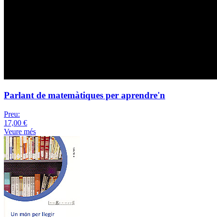
Parlant de matemàtiques per aprendre'n
Preu:
17,00 €
Veure més