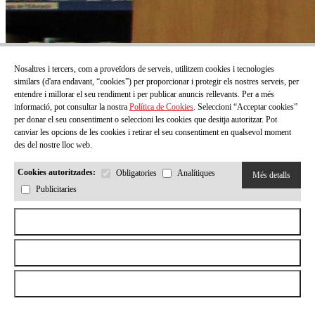
Nosaltres i tercers, com a proveïdors de serveis, utilitzem cookies i tecnologies
similars (d'ara endavant, “cookies”) per proporcionar i protegir els nostres serveis, per
entendre i millorar el seu rendiment i per publicar anuncis rellevants. Per a més
informació, pot consultar la nostra
Política de Cookies
. Seleccioni “Acceptar cookies”
per donar el seu consentiment o seleccioni les cookies que desitja autoritzar. Pot
canviar les opcions de les cookies i retirar el seu consentiment en qualsevol moment
des del nostre lloc web.
Cookies autoritzades:
Obligatories
Analítiques
Més detalls
Publicitaries
Aceptar todas las cookies
Rebutjar totes les cookies
Permetre la selecció