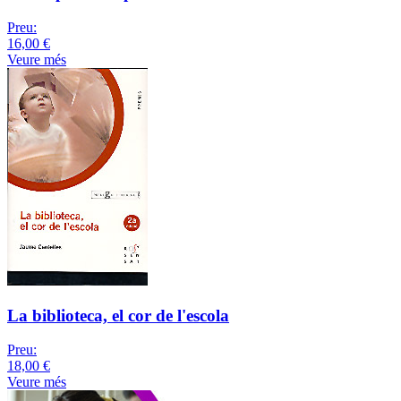
Preu:
16,00 €
Veure més
La biblioteca, el cor de l'escola
Preu:
18,00 €
Veure més