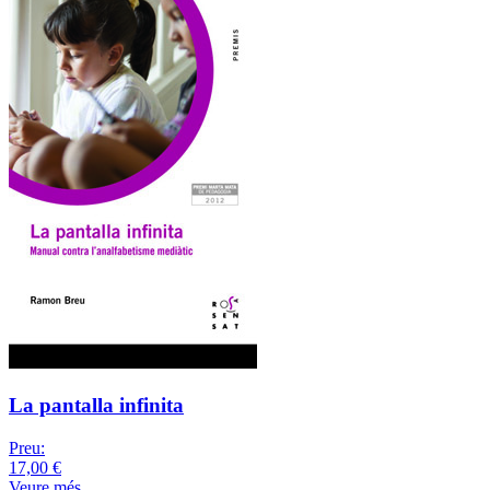
La pantalla infinita
Preu:
17,00 €
Veure més