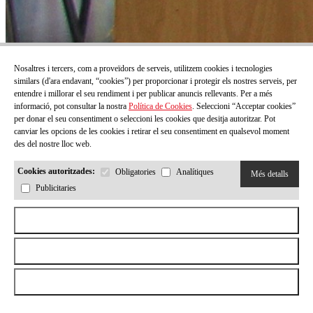
Nosaltres i tercers, com a proveïdors de serveis, utilitzem cookies i tecnologies
similars (d'ara endavant, “cookies”) per proporcionar i protegir els nostres serveis, per
entendre i millorar el seu rendiment i per publicar anuncis rellevants. Per a més
informació, pot consultar la nostra
Política de Cookies
. Seleccioni “Acceptar cookies”
per donar el seu consentiment o seleccioni les cookies que desitja autoritzar. Pot
canviar les opcions de les cookies i retirar el seu consentiment en qualsevol moment
des del nostre lloc web.
Cookies autoritzades:
Obligatories
Analítiques
Més detalls
Publicitaries
Aceptar todas las cookies
Rebutjar totes les cookies
Permetre la selecció