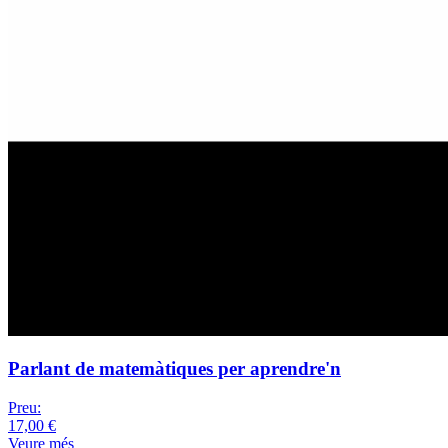
Parlant de matemàtiques per aprendre'n
Preu:
17,00 €
Veure més