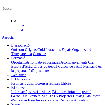
CA
ca
es
Associa't
L’associació
Qui som
Orígens
Col.laboracions
Espais
Organització
Transparència
Contacte
Formació
Oportunitats formatives
Jornades
Acompanyaments
61a
Escola d’Estiu
Grups de treball
Cursos de català
Formació en
la preparació d'oposicions
Actualitat
Publicacions
Revistes
Subscripcions a revistes
Llibres
Biblioteca
Informació, serveis i visites
Biblioteca infantil i juvenil
Garbell i la Granera
MiniBATS
Projectes
Catàleg
Biblioteca
d'educació
Fons històric i arxius
Recursos
Activitats
Serveis