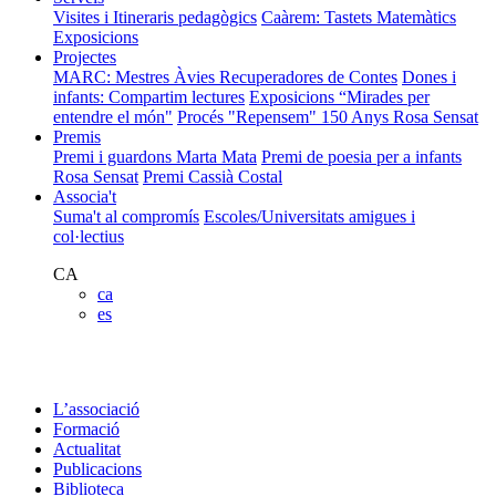
Visites i Itineraris pedagògics
Caàrem: Tastets Matemàtics
Exposicions
Projectes
MARC: Mestres Àvies Recuperadores de Contes
Dones i
infants: Compartim lectures
Exposicions “Mirades per
entendre el món"
Procés "Repensem"
150 Anys Rosa Sensat
Premis
Premi i guardons Marta Mata
Premi de poesia per a infants
Rosa Sensat
Premi Cassià Costal
Associa't
Suma't al compromís
Escoles/Universitats amigues i
col·lectius
CA
ca
es
L’associació
Formació
Actualitat
Publicacions
Biblioteca