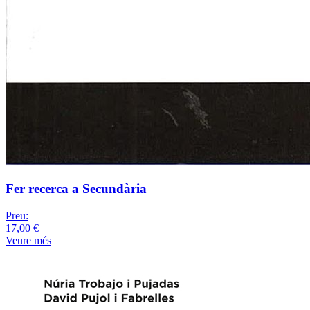
Fer recerca a Secundària
Preu:
17,00 €
Veure més