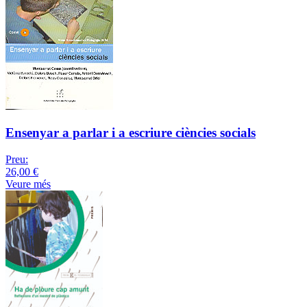
Ensenyar a parlar i a escriure ciències socials
Preu:
26,00 €
Veure més