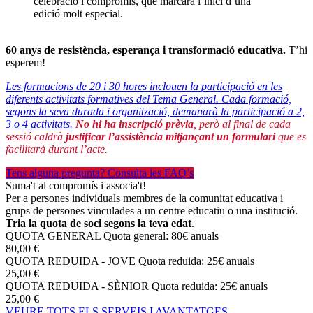
celebració i compromís, que marcarà l’inici d’una
edició molt especial.
60 anys de resistència, esperança i transformació educativa.
T’hi
esperem!
Les formacions de 20 i 30 hores inclouen la participació en les
diferents activitats formatives del Tema General. Cada formació,
segons la seva durada i organització, demanarà la participació a 2,
3 o 4 activitats.
No hi ha inscripció prèvia
, però al final de cada
sessió caldrà
justificar l’assistència mitjançant un formulari
que es
facilitarà durant l’acte.
Tens alguna pregunta? Consulta les FAQ’s
Suma't al compromís i associa't!
Per a persones individuals membres de la comunitat educativa i
grups de persones vinculades a un centre educatiu o una institució.
Tria la quota de soci segons la teva edat
.
QUOTA GENERAL
Quota general: 80€ anuals
80,00 €
QUOTA REDUIDA - JOVE
Quota reduida: 25€ anuals
25,00 €
QUOTA REDUIDA - SÈNIOR
Quota reduida: 25€ anuals
25,00 €
VEURE TOTS ELS SERVEIS I AVANTATGES