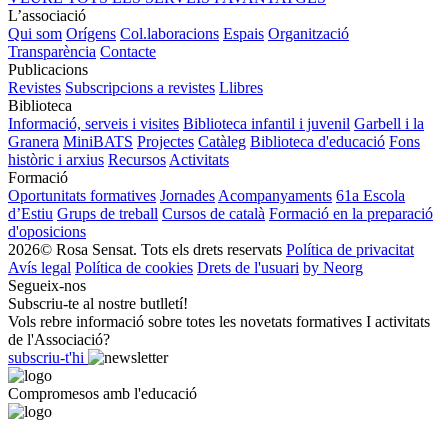
L’associació
Qui som
Orígens
Col.laboracions
Espais
Organització
Transparència
Contacte
Publicacions
Revistes
Subscripcions a revistes
Llibres
Biblioteca
Informació, serveis i visites
Biblioteca infantil i juvenil
Garbell i la
Granera
MiniBATS
Projectes
Catàleg
Biblioteca d'educació
Fons
històric i arxius
Recursos
Activitats
Formació
Oportunitats formatives
Jornades
Acompanyaments
61a Escola
d’Estiu
Grups de treball
Cursos de català
Formació en la preparació
d'oposicions
2026© Rosa Sensat. Tots els drets reservats
Política de privacitat
Avís legal
Política de cookies
Drets de l'usuari
by Neorg
Segueix-nos
Subscriu-te al nostre butlletí!
Vols rebre informació sobre totes les novetats formatives I activitats
de l'Associació?
subscriu-t'hi
Compromesos amb l'educació