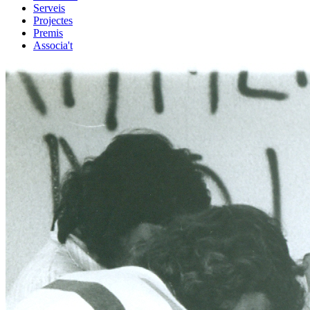
Serveis
Projectes
Premis
Associa't