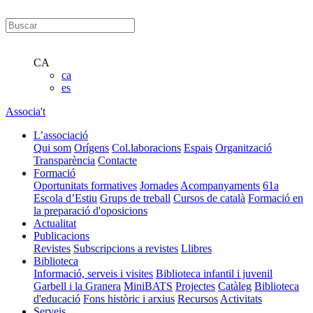
CA
ca
es
Associa't
L’associació
Qui som
Orígens
Col.laboracions
Espais
Organització
Transparència
Contacte
Formació
Oportunitats formatives
Jornades
Acompanyaments
61a
Escola d’Estiu
Grups de treball
Cursos de català
Formació en
la preparació d'oposicions
Actualitat
Publicacions
Revistes
Subscripcions a revistes
Llibres
Biblioteca
Informació, serveis i visites
Biblioteca infantil i juvenil
Garbell i la Granera
MiniBATS
Projectes
Catàleg
Biblioteca
d'educació
Fons històric i arxius
Recursos
Activitats
Serveis