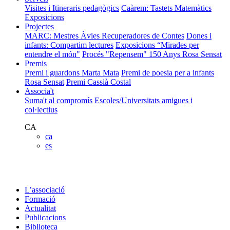
Visites i Itineraris pedagògics
Caàrem: Tastets Matemàtics
Exposicions
Projectes
MARC: Mestres Àvies Recuperadores de Contes
Dones i
infants: Compartim lectures
Exposicions “Mirades per
entendre el món"
Procés "Repensem"
150 Anys Rosa Sensat
Premis
Premi i guardons Marta Mata
Premi de poesia per a infants
Rosa Sensat
Premi Cassià Costal
Associa't
Suma't al compromís
Escoles/Universitats amigues i
col·lectius
CA
ca
es
L’associació
Formació
Actualitat
Publicacions
Biblioteca