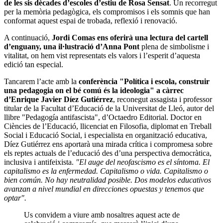
de les sis dècades d’escoles d’estiu de Rosa Sensat
. Un recorregut
per la memòria pedagògica, els compromisos i els somnis que han
conformat aquest espai de trobada, reflexió i renovació.
A continuació,
Jordi Comas
ens oferirà una lectura del cartell
d’enguany, una il·lustració d’Anna Pont
plena de simbolisme i
vitalitat, on hem vist representats els valors i l’esperit d’aquesta
edició tan especial.
Tancarem l’acte amb la
conferència "Política i escola, construir
una pedagogia on el bé comú és la ideologia" a càrrec
d’Enrique Javier Díez Gutiérrez
, reconegut assagista i professor
titular de la Facultat d’Educació de la Universitat de Lleó, autor del
llibre "Pedagogía antifascista", d’Octaedro Editorial. Doctor en
Ciències de l’Educació, llicenciat en Filosofia, diplomat en Treball
Social i Educació Social, i especialista en organització educativa,
Díez Gutiérrez ens aportarà una mirada crítica i compromesa sobre
els reptes actuals de l’educació des d’una perspectiva democràtica,
inclusiva i antifeixista.
"El auge del neofascismo es el síntoma. El
capitalismo es la enfermedad. Capitalismo o vida. Capitalismo o
bien común. No hay neutralidad posible. Dos modelos educativos
avanzan a nivel mundial en direcciones opuestas y tenemos que
optar".
Us convidem a viure amb nosaltres aquest acte de