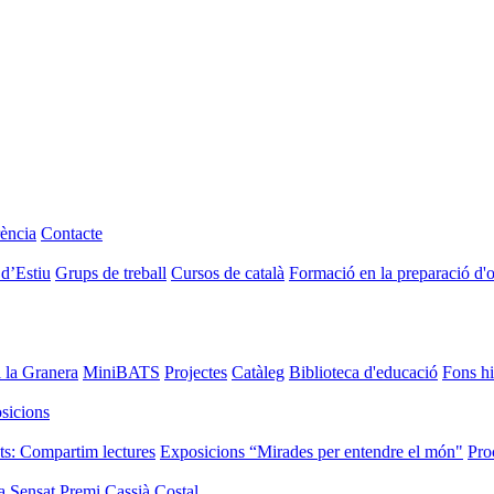
ència
Contacte
 d’Estiu
Grups de treball
Cursos de català
Formació en la preparació d'
i la Granera
MiniBATS
Projectes
Catàleg
Biblioteca d'educació
Fons hi
sicions
ts: Compartim lectures
Exposicions “Mirades per entendre el món"
Pro
a Sensat
Premi Cassià Costal