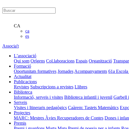
CA
ca
es
Associa't
L’associació
Qui som
Orígens
Col.laboracions
Espais
Organització
Transpar
Formació
Oportunitats formatives
Jornades
Acompanyaments
61a Escola
Actualitat
Publicacions
Revistes
Subscripcions a revistes
Llibres
Biblioteca
Informació, serveis i visites
Biblioteca infantil i juvenil
Garbell 
Serveis
Visites i Itineraris pedagògics
Caàrem: Tastets Matemàtics
Expo
Projectes
MARC: Mestres Àvies Recuperadores de Contes
Dones i infan
Premis
Premi i guardons Marta Mata
Premi de poesia per a infants Ros