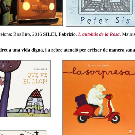
rcelona: BiraBiro, 2016
SILEI, Fabrizio
.
L'autobús de la Rosa
. Mauriz
dret a una vida digna, i a rebre atenció per créixer de manera sana i