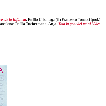
ets de la Infància
. Emilio Urberuaga (il.) Francesco Tonucci (prol.)
Barcelona: Cruïlla
Tuckermann, Anja
.
Tota la gent del món! Vides