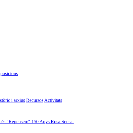
oposicions
stòric i arxius
Recursos
Activitats
cés "Repensem"
150 Anys Rosa Sensat