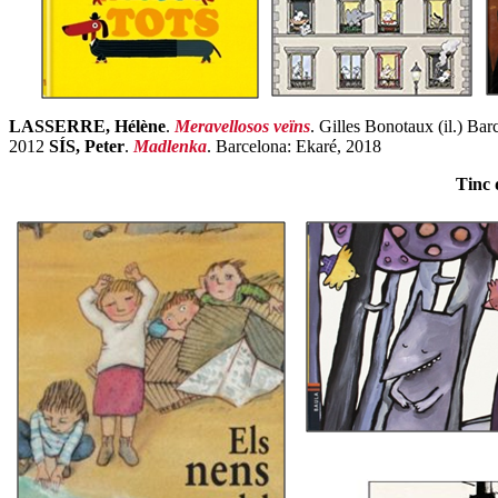
LASSERRE, Hélène
.
Meravellosos veïns
. Gilles Bonotaux (il.) Ba
2012
SÍS, Peter
.
Madlenka
. Barcelona: Ekaré, 2018
Tinc 