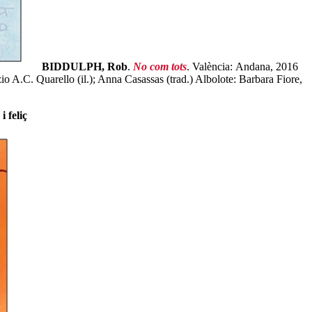
BIDDULPH, Rob
.
No com
tot
s
. València: Andana, 2016
io A.C. Quarello (il.); Anna Casassas (trad.) Albolote: Barbara Fiore,
 feliç