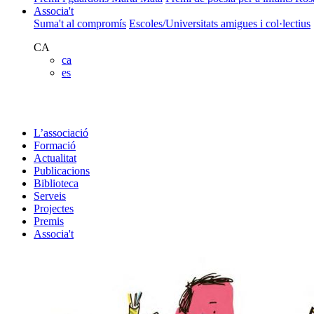
Associa't
Suma't al compromís
Escoles/Universitats amigues i col·lectius
CA
ca
es
L’associació
Formació
Actualitat
Publicacions
Biblioteca
Serveis
Projectes
Premis
Associa't