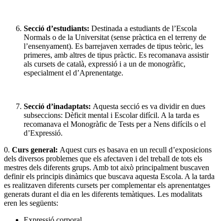
Secció d’estudiants:
Destinada a estudiants de l’Escola
Normals o de la Universitat (sense pràctica en el terreny de
l’ensenyament). Es barrejaven xerrades de tipus teòric, les
primeres, amb altres de tipus pràctic. Es recomanava assistir
als cursets de català, expressió i a un de monogràfic,
especialment el d’Aprenentatge.
Secció d’inadaptats:
Aquesta secció es va dividir en dues
subseccions: Dèficit mental i Escolar difícil. A la tarda es
recomanava el Monogràfic de Tests per a Nens difícils o el
d’Expressió.
0.
Curs general:
Aquest curs es basava en un recull d’exposicions
dels diversos problemes que els afectaven i del treball de tots els
mestres dels diferents grups. Amb tot això principalment buscaven
definir els principis dinàmics que buscava aquesta Escola. A la tarda
es realitzaven diferents cursets per complementar els aprenentatges
generats durant el dia en les diferents temàtiques. Les modalitats
eren les següents:
Expressió corporal