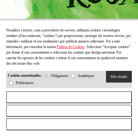
Nosaltres i tercers, com a proveïdors de serveis, utilitzem cookies i tecnologies
similars (d'ara endavant, “cookies”) per proporcionar i protegir els nostres serveis, per
entendre i millorar el seu rendiment i per publicar anuncis rellevants. Per a més
informació, pot consultar la nostra
Política de Cookies
. Seleccioni “Acceptar cookies”
per donar el seu consentiment o seleccioni les cookies que desitja autoritzar. Pot
canviar les opcions de les cookies i retirar el seu consentiment en qualsevol moment
des del nostre lloc web.
Cookies autoritzades:
Obligatories
Analítiques
Més detalls
Publicitaries
Aceptar todas las cookies
Rebutjar totes les cookies
Permetre la selecció