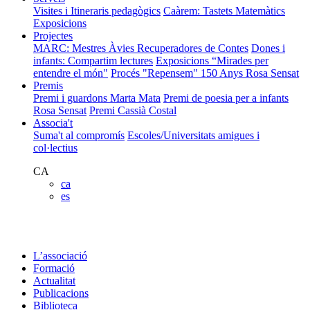
Visites i Itineraris pedagògics
Caàrem: Tastets Matemàtics
Exposicions
Projectes
MARC: Mestres Àvies Recuperadores de Contes
Dones i
infants: Compartim lectures
Exposicions “Mirades per
entendre el món"
Procés "Repensem"
150 Anys Rosa Sensat
Premis
Premi i guardons Marta Mata
Premi de poesia per a infants
Rosa Sensat
Premi Cassià Costal
Associa't
Suma't al compromís
Escoles/Universitats amigues i
col·lectius
CA
ca
es
L’associació
Formació
Actualitat
Publicacions
Biblioteca