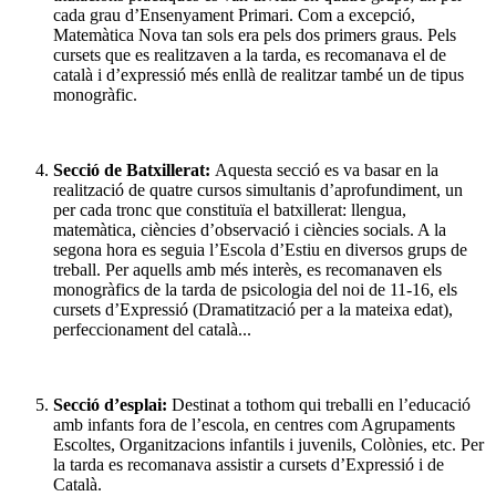
cada grau d’Ensenyament Primari. Com a excepció,
Matemàtica Nova tan sols era pels dos primers graus. Pels
cursets que es realitzaven a la tarda, es recomanava el de
català i d’expressió més enllà de realitzar també un de tipus
monogràfic.
Secció de Batxillerat:
Aquesta secció es va basar en la
realització de quatre cursos simultanis d’aprofundiment, un
per cada tronc que constituïa el batxillerat: llengua,
matemàtica, ciències d’observació i ciències socials. A la
segona hora es seguia l’Escola d’Estiu en diversos grups de
treball. Per aquells amb més interès, es recomanaven els
monogràfics de la tarda de psicologia del noi de 11-16, els
cursets d’Expressió (Dramatització per a la mateixa edat),
perfeccionament del català...
Secció d’esplai:
Destinat a tothom qui treballi en l’educació
amb infants fora de l’escola, en centres com Agrupaments
Escoltes, Organitzacions infantils i juvenils, Colònies, etc. Per
la tarda es recomanava assistir a cursets d’Expressió i de
Català.