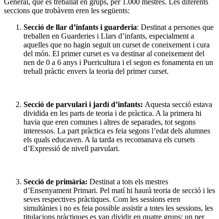
General, que és treballat en grups, per 1.000 mestres. Les diferents
seccions que trobàvem eren les següents:
Secció de llar d’infants i guarderia
: Destinat a persones que
treballen en Guarderies i Llars d’infants, especialment a
aquelles que no hagin seguit un curset de coneixement i cura
del món. El primer curset es va destinar al coneixement del
nen de 0 a 6 anys i Puericultura i el segon es fonamenta en un
treball pràctic envers la teoria del primer curset.
Secció de parvulari i jardí d’infants:
Aquesta secció estava
dividida en les parts de teoria i de pràctica. A la primera hi
havia que eren comunes i altres de separades, tot segons
interessos. La part pràctica es feia segons l’edat dels alumnes
els quals educaven. A la tarda es recomanava els cursets
d’Expressió de nivell parvulari.
Secció de primària:
Destinat a tots els mestres
d’Ensenyament Primari. Pel matí hi haurà teoria de secció i les
seves respectives pràctiques. Com les sessions eren
simultànies i no es feia possible assistir a totes les sessions, les
titulacions pràctiques es van dividir en quatre grups; un per