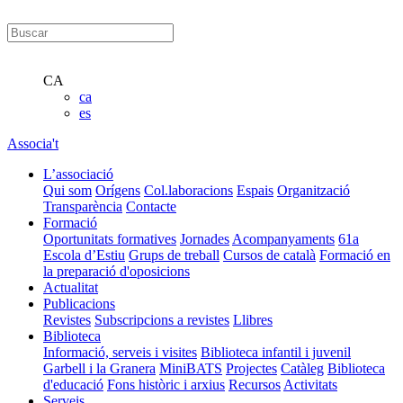
CA
ca
es
Associa't
L’associació
Qui som
Orígens
Col.laboracions
Espais
Organització
Transparència
Contacte
Formació
Oportunitats formatives
Jornades
Acompanyaments
61a
Escola d’Estiu
Grups de treball
Cursos de català
Formació en
la preparació d'oposicions
Actualitat
Publicacions
Revistes
Subscripcions a revistes
Llibres
Biblioteca
Informació, serveis i visites
Biblioteca infantil i juvenil
Garbell i la Granera
MiniBATS
Projectes
Catàleg
Biblioteca
d'educació
Fons històric i arxius
Recursos
Activitats
Serveis