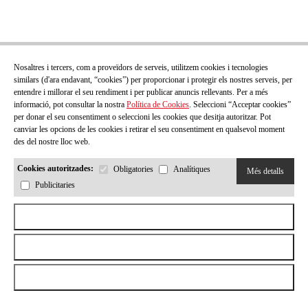
Nosaltres i tercers, com a proveïdors de serveis, utilitzem cookies i tecnologies
similars (d'ara endavant, “cookies”) per proporcionar i protegir els nostres serveis, per
entendre i millorar el seu rendiment i per publicar anuncis rellevants. Per a més
informació, pot consultar la nostra
Política de Cookies
. Seleccioni “Acceptar cookies”
per donar el seu consentiment o seleccioni les cookies que desitja autoritzar. Pot
canviar les opcions de les cookies i retirar el seu consentiment en qualsevol moment
des del nostre lloc web.
Cookies autoritzades:
Obligatories
Analítiques
Més detalls
Publicitaries
Aceptar todas las cookies
Rebutjar totes les cookies
Permetre la selecció