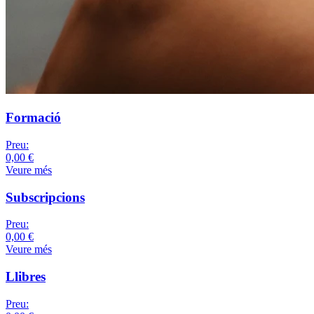
Formació
Preu:
0,00 €
Veure més
Subscripcions
Preu:
0,00 €
Veure més
Llibres
Preu: