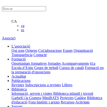
CA
ca
es
Associa't
L’associació
Qui som
Orígens
Col.laboracions
Espais
Organització
Transparència
Contacte
Formació
Oportunitats formatives
Jornades
Acompanyaments
61a
Escola d’Estiu
Grups de treball
Cursos de català
Formació en
la preparació d'oposicions
Actualitat
Publicacions
Revistes
Subscripcions a revistes
Llibres
Biblioteca
Informació, serveis i visites
Biblioteca infantil i juvenil
Garbell i la Granera
MiniBATS
Projectes
Catàleg
Biblioteca
d'educació
Fons històric i arxius
Recursos
Activitats
Serveis