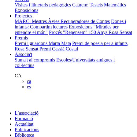
Visites i Itineraris pedagògics
Caàrem: Tastets Matemàtics
Exposicions
Projectes
MARC: Mestres Àvies Recuperadores de Contes
Dones i
infants: Compartim lectures
Exposicions “Mirades per
entendre el món"
Procés "Repensem"
150 Anys Rosa Sensat
Premis
Premi i guardons Marta Mata
Premi de poesia per a infants
Rosa Sensat
Premi Cassià Costal
Associa't
Suma't al compromís
Escoles/Universitats amigues i
col·lectius
CA
ca
es
L’associació
Formació
Actualitat
Publicacions
Biblioteca