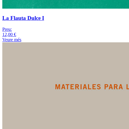
La Flauta Dulce I
Preu:
12,00 €
Veure més