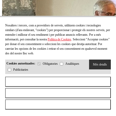
Nosaltres i tercers, com a proveïdors de serveis, utilitzem cookies i tecnologies
similars (d'ara endavant, “cookies”) per proporcionar i protegir els nostres serveis, per
entendre i millorar el seu rendiment i per publicar anuncis rellevants. Per a més
informació, pot consultar la nostra
Política de Cookies
. Seleccioni “Acceptar cookies”
per donar el seu consentiment o seleccioni les cookies que desitja autoritzar. Pot
canviar les opcions de les cookies i retirar el seu consentiment en qualsevol moment
des del nostre lloc web.
Cookies autoritzades:
Obligatories
Analítiques
Més detalls
Publicitaries
Aceptar todas las cookies
Rebutjar totes les cookies
Permetre la selecció