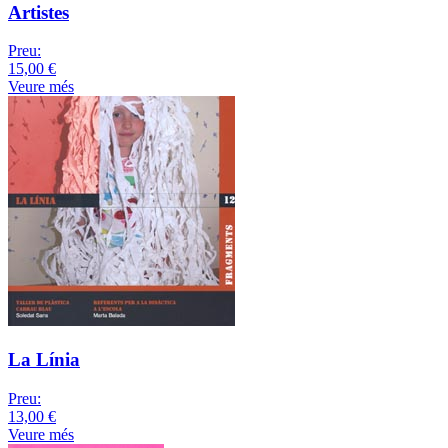
Artistes
Preu:
15,00 €
Veure més
La Línia
Preu:
13,00 €
Veure més