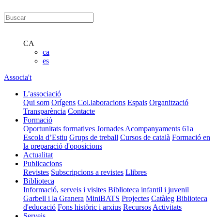
CA
ca
es
Associa't
L’associació
Qui som
Orígens
Col.laboracions
Espais
Organització
Transparència
Contacte
Formació
Oportunitats formatives
Jornades
Acompanyaments
61a
Escola d’Estiu
Grups de treball
Cursos de català
Formació en
la preparació d'oposicions
Actualitat
Publicacions
Revistes
Subscripcions a revistes
Llibres
Biblioteca
Informació, serveis i visites
Biblioteca infantil i juvenil
Garbell i la Granera
MiniBATS
Projectes
Catàleg
Biblioteca
d'educació
Fons històric i arxius
Recursos
Activitats
Serveis