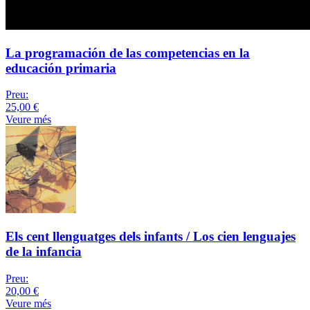
La programación de las competencias en la
educación primaria
Preu:
25,00 €
Veure més
Els cent llenguatges dels infants / Los cien lenguajes
de la infancia
Preu:
20,00 €
Veure més