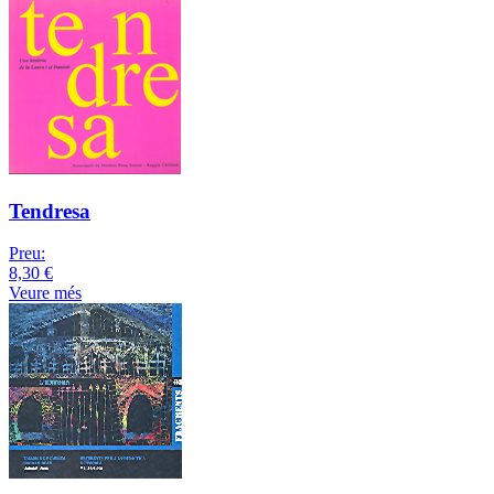
Tendresa
Preu:
8,30 €
Veure més