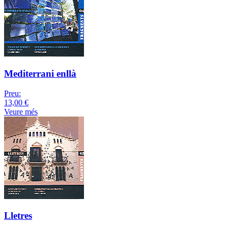
Mediterrani enllà
Preu:
13,00 €
Veure més
Lletres