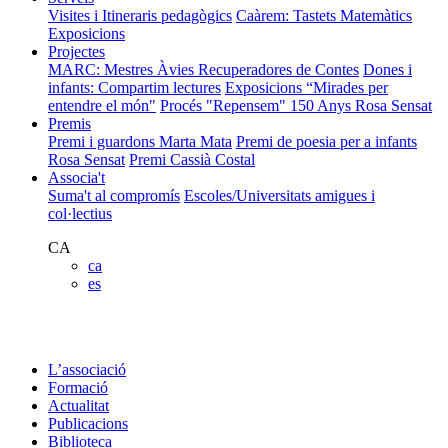
Visites i Itineraris pedagògics
Caàrem: Tastets Matemàtics
Exposicions
Projectes
MARC: Mestres Àvies Recuperadores de Contes
Dones i
infants: Compartim lectures
Exposicions “Mirades per
entendre el món"
Procés "Repensem"
150 Anys Rosa Sensat
Premis
Premi i guardons Marta Mata
Premi de poesia per a infants
Rosa Sensat
Premi Cassià Costal
Associa't
Suma't al compromís
Escoles/Universitats amigues i
col·lectius
CA
ca
es
L’associació
Formació
Actualitat
Publicacions
Biblioteca