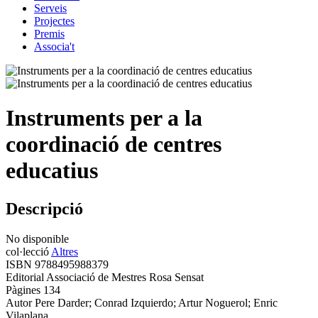
Serveis
Projectes
Premis
Associa't
Instruments per a la
coordinació de centres
educatius
Descripció
No disponible
col·lecció
Altres
ISBN
9788495988379
Editorial
Associació de Mestres Rosa Sensat
Pàgines
134
Autor
Pere Darder; Conrad Izquierdo; Artur Noguerol; Enric
Vilaplana