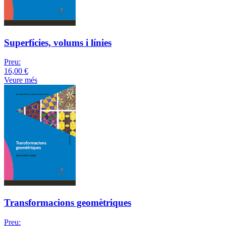
Superfícies, volums i línies
Preu:
16,00 €
Veure més
Transformacions geomètriques
Preu: