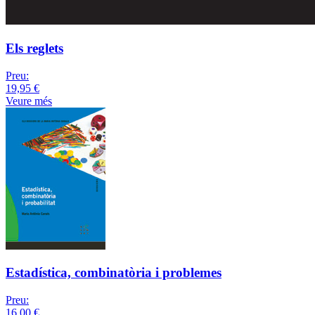
Els reglets
Preu:
19,95 €
Veure més
Estadística, combinatòria i problemes
Preu:
16,00 €