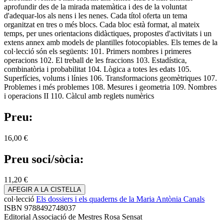
aprofundir des de la mirada matemàtica i des de la voluntat
d'adequar-los als nens i les nenes. Cada títol oferta un tema
organitzat en tres o més blocs. Cada bloc està format, al mateix
temps, per unes orientacions didàctiques, propostes d'activitats i un
extens annex amb models de plantilles fotocopiables. Els temes de la
col·lecció són els següents: 101. Primers nombres i primeres
operacions 102. El treball de les fraccions 103. Estadística,
combinatòria i probabilitat 104. Lògica a totes les edats 105.
Superfícies, volums i línies 106. Transformacions geomètriques 107.
Problemes i més problemes 108. Mesures i geometria 109. Nombres
i operacions II 110. Càlcul amb reglets numèrics
Preu:
16,00 €
Preu soci/sòcia:
11,20 €
AFEGIR A LA CISTELLA
col·lecció
Els dossiers i els quaderns de la Maria Antònia Canals
ISBN
9788492748037
Editorial
Associació de Mestres Rosa Sensat