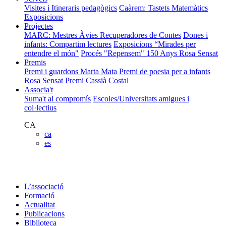
Visites i Itineraris pedagògics
Caàrem: Tastets Matemàtics
Exposicions
Projectes
MARC: Mestres Àvies Recuperadores de Contes
Dones i
infants: Compartim lectures
Exposicions “Mirades per
entendre el món"
Procés "Repensem"
150 Anys Rosa Sensat
Premis
Premi i guardons Marta Mata
Premi de poesia per a infants
Rosa Sensat
Premi Cassià Costal
Associa't
Suma't al compromís
Escoles/Universitats amigues i
col·lectius
CA
ca
es
L’associació
Formació
Actualitat
Publicacions
Biblioteca