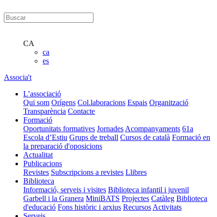
CA
ca
es
Associa't
L’associació
Qui som
Orígens
Col.laboracions
Espais
Organització
Transparència
Contacte
Formació
Oportunitats formatives
Jornades
Acompanyaments
61a
Escola d’Estiu
Grups de treball
Cursos de català
Formació en
la preparació d'oposicions
Actualitat
Publicacions
Revistes
Subscripcions a revistes
Llibres
Biblioteca
Informació, serveis i visites
Biblioteca infantil i juvenil
Garbell i la Granera
MiniBATS
Projectes
Catàleg
Biblioteca
d'educació
Fons històric i arxius
Recursos
Activitats
Serveis