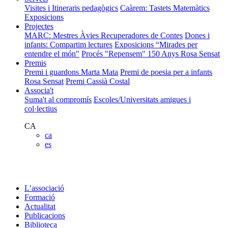
Visites i Itineraris pedagògics
Caàrem: Tastets Matemàtics
Exposicions
Projectes
MARC: Mestres Àvies Recuperadores de Contes
Dones i
infants: Compartim lectures
Exposicions “Mirades per
entendre el món"
Procés "Repensem"
150 Anys Rosa Sensat
Premis
Premi i guardons Marta Mata
Premi de poesia per a infants
Rosa Sensat
Premi Cassià Costal
Associa't
Suma't al compromís
Escoles/Universitats amigues i
col·lectius
CA
ca
es
L’associació
Formació
Actualitat
Publicacions
Biblioteca