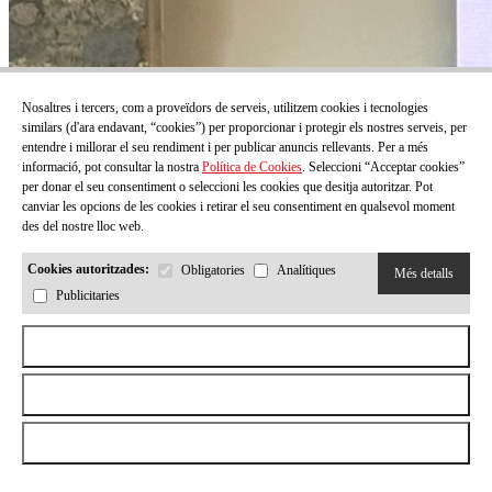
Nosaltres i tercers, com a proveïdors de serveis, utilitzem cookies i tecnologies
similars (d'ara endavant, “cookies”) per proporcionar i protegir els nostres serveis, per
entendre i millorar el seu rendiment i per publicar anuncis rellevants. Per a més
informació, pot consultar la nostra
Política de Cookies
. Seleccioni “Acceptar cookies”
per donar el seu consentiment o seleccioni les cookies que desitja autoritzar. Pot
canviar les opcions de les cookies i retirar el seu consentiment en qualsevol moment
des del nostre lloc web.
Cookies autoritzades:
Obligatories
Analítiques
Més detalls
Publicitaries
Aceptar todas las cookies
Rebutjar totes les cookies
Permetre la selecció