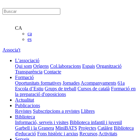
CA
ca
es
Associa't
L’associació
Qui som
Orígens
Col.laboracions
Espais
Organització
Transparència
Contacte
Formació
Oportunitats formatives
Jornades
Acompanyaments
61a
Escola d’Estiu
Grups de treball
Cursos de català
Formació en
la preparació d'oposicions
Actualitat
Publicacions
Revistes
Subscripcions a revistes
Llibres
Biblioteca
Informació, serveis i visites
Biblioteca infantil i juvenil
Garbell i la Granera
MiniBATS
Projectes
Catàleg
Biblioteca
d'educació
Fons històric i arxius
Recursos
Activitats
Serveis