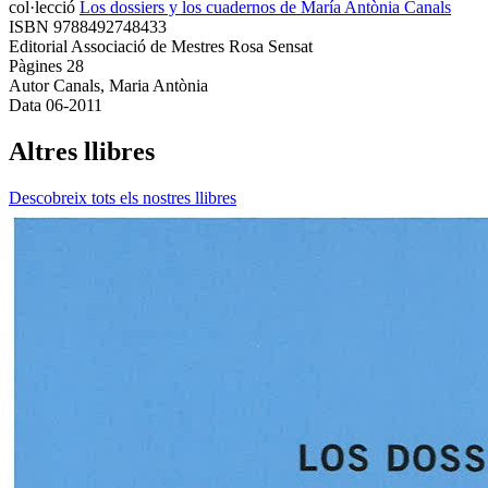
col·lecció
Los dossiers y los cuadernos de María Antònia Canals
ISBN
9788492748433
Editorial
Associació de Mestres Rosa Sensat
Pàgines
28
Autor
Canals, Maria Antònia
Data
06-2011
Altres llibres
Descobreix tots els nostres llibres