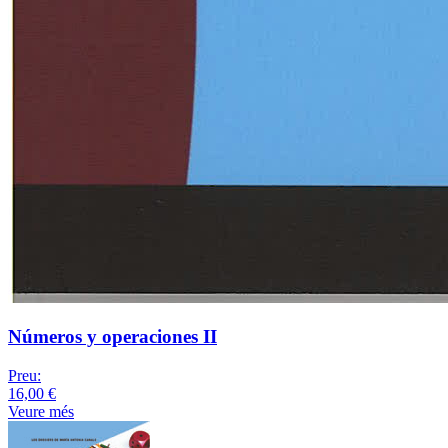
Números y operaciones II
Preu:
16,00 €
Veure més