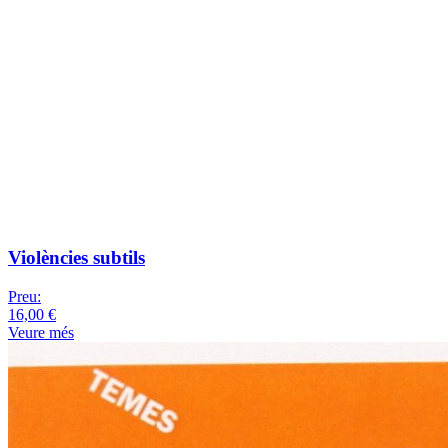
Violències subtils
Preu:
16,00 €
Veure més