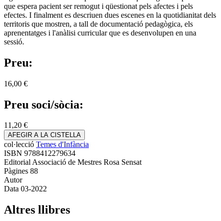
que espera pacient ser remogut i qüestionat pels afectes i pels
efectes. I finalment es descriuen dues escenes en la quotidianitat dels
territoris que mostren, a tall de documentació pedagògica, els
aprenentatges i l'anàlisi curricular que es desenvolupen en una
sessió.
Preu:
16,00 €
Preu soci/sòcia:
11,20 €
AFEGIR A LA CISTELLA
col·lecció
Temes d'Infància
ISBN
9788412279634
Editorial
Associació de Mestres Rosa Sensat
Pàgines
88
Autor
Data
03-2022
Altres llibres