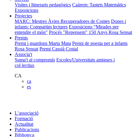
Visites i Itineraris pedagògics
Caàrem: Tastets Matemàtics
Exposicions
Projectes
MARC: Mestres Àvies Recuperadores de Contes
Dones i
infants: Compartim lectures
Exposicions “Mirades per
entendre el món"
Procés "Repensem"
150 Anys Rosa Sensat
Premis
Premi i guardons Marta Mata
Premi de poesia per a infants
Rosa Sensat
Premi Cassià Costal
Associa't
Suma't al compromís
Escoles/Universitats amigues i
col·lectius
CA
ca
es
L’associació
Formació
Actualitat
Publicacions
Biblioteca