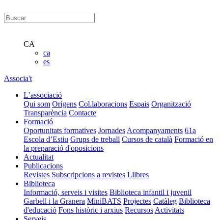
CA
ca
es
Associa't
L’associació
Qui som
Orígens
Col.laboracions
Espais
Organització
Transparència
Contacte
Formació
Oportunitats formatives
Jornades
Acompanyaments
61a
Escola d’Estiu
Grups de treball
Cursos de català
Formació en
la preparació d'oposicions
Actualitat
Publicacions
Revistes
Subscripcions a revistes
Llibres
Biblioteca
Informació, serveis i visites
Biblioteca infantil i juvenil
Garbell i la Granera
MiniBATS
Projectes
Catàleg
Biblioteca
d'educació
Fons històric i arxius
Recursos
Activitats
Serveis