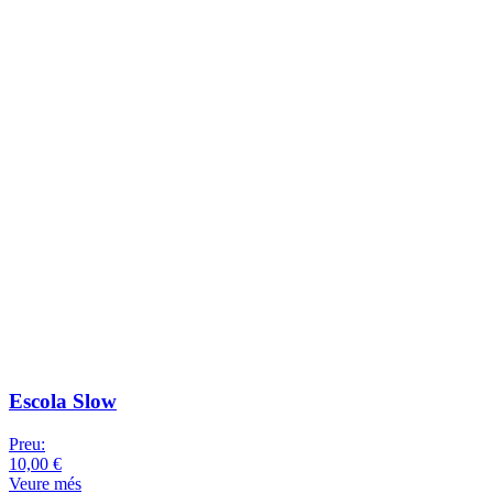
Escola Slow
Preu:
10,00 €
Veure més