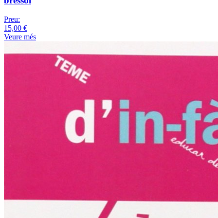
bressol
Preu:
15,00 €
Veure més