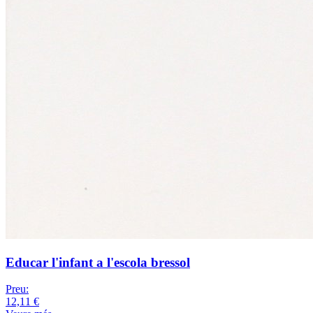
Educar l'infant a l'escola bressol
Preu:
12,11 €