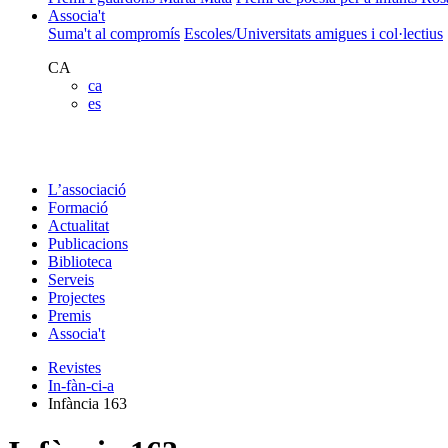
Associa't
Suma't al compromís
Escoles/Universitats amigues i col·lectius
CA
ca
es
L’associació
Formació
Actualitat
Publicacions
Biblioteca
Serveis
Projectes
Premis
Associa't
Revistes
In-fàn-ci-a
Infància 163