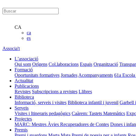
CA
ca
es
Associa't
L’associació
Qui som
Orígens
Col.laboracions
Espais
Organització
Transpar
Formació
Oportunitats formatives
Jornades
Acompanyaments
61a Escola
Actualitat
Publicacions
Revistes
Subscripcions a revistes
Llibres
Biblioteca
Informació, serveis i visites
Biblioteca infantil i juvenil
Garbell 
Serveis
Visites i Itineraris pedagògics
Caàrem: Tastets Matemàtics
Expo
Projectes
MARC: Mestres Àvies Recuperadores de Contes
Dones i infan
Premis
Premi i guardons Marta Mata
Premi de poesia per a infants Ros