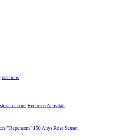
oposicions
stòric i arxius
Recursos
Activitats
cés "Repensem"
150 Anys Rosa Sensat