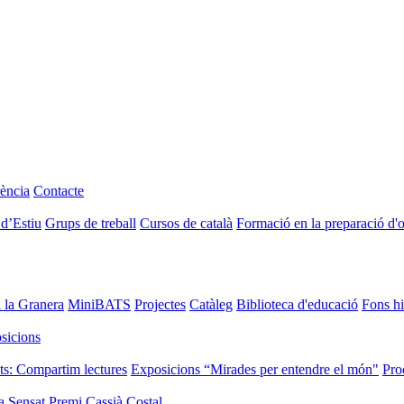
ència
Contacte
 d’Estiu
Grups de treball
Cursos de català
Formació en la preparació d'
i la Granera
MiniBATS
Projectes
Catàleg
Biblioteca d'educació
Fons hi
sicions
ts: Compartim lectures
Exposicions “Mirades per entendre el món"
Pro
a Sensat
Premi Cassià Costal