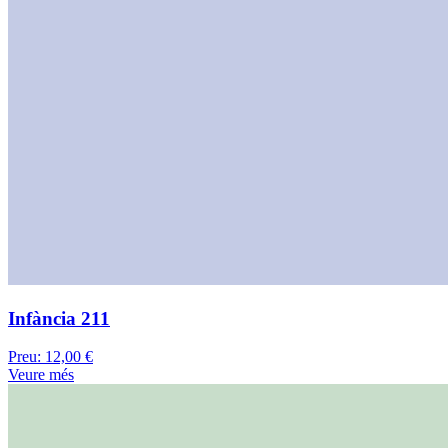
Infància 211
Preu:
12,00 €
Veure més