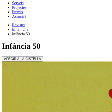
Serveis
Projectes
Premis
Associa't
Revistes
In-fàn-ci-a
Infància 50
Infància 50
AFEGIR A LA CISTELLA