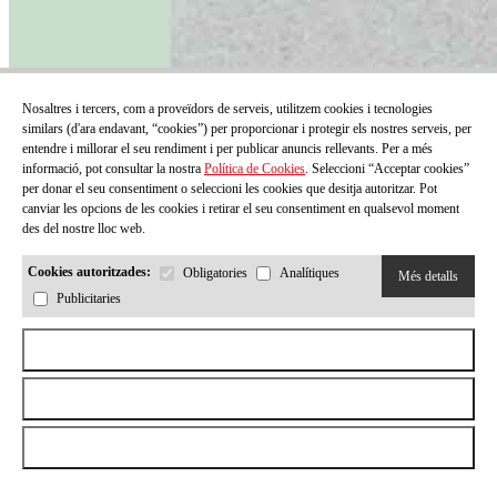
Nosaltres i tercers, com a proveïdors de serveis, utilitzem cookies i tecnologies
similars (d'ara endavant, “cookies”) per proporcionar i protegir els nostres serveis, per
entendre i millorar el seu rendiment i per publicar anuncis rellevants. Per a més
informació, pot consultar la nostra
Política de Cookies
. Seleccioni “Acceptar cookies”
per donar el seu consentiment o seleccioni les cookies que desitja autoritzar. Pot
canviar les opcions de les cookies i retirar el seu consentiment en qualsevol moment
des del nostre lloc web.
Cookies autoritzades:
Obligatories
Analítiques
Més detalls
Infància 210
Publicitaries
Preu:
12,00 €
Aceptar todas las cookies
Veure més
Rebutjar totes les cookies
Permetre la selecció