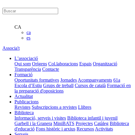
CA
ca
es
Associa't
L’associació
Qui som
Orígens
Col.laboracions
Espais
Organització
Transparència
Contacte
Formació
Oportunitats formatives
Jornades
Acompanyaments
61a
Escola d’Estiu
Grups de treball
Cursos de català
Formació en
la preparació d'oposicions
Actualitat
Publicacions
Revistes
Subscripcions a revistes
Llibres
Biblioteca
Informació, serveis i visites
Biblioteca infantil i juvenil
Garbell i la Granera
MiniBATS
Projectes
Catàleg
Biblioteca
d'educació
Fons històric i arxius
Recursos
Activitats
Serveis