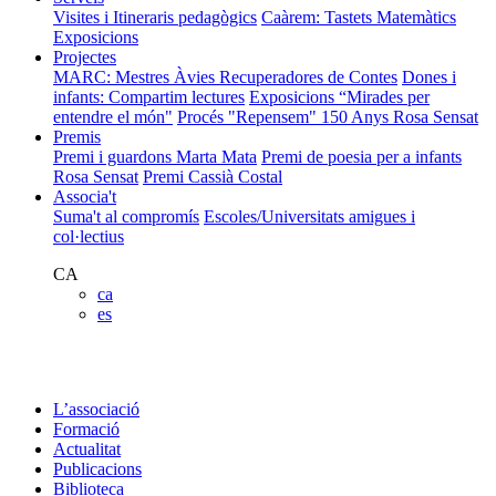
Visites i Itineraris pedagògics
Caàrem: Tastets Matemàtics
Exposicions
Projectes
MARC: Mestres Àvies Recuperadores de Contes
Dones i
infants: Compartim lectures
Exposicions “Mirades per
entendre el món"
Procés "Repensem"
150 Anys Rosa Sensat
Premis
Premi i guardons Marta Mata
Premi de poesia per a infants
Rosa Sensat
Premi Cassià Costal
Associa't
Suma't al compromís
Escoles/Universitats amigues i
col·lectius
CA
ca
es
L’associació
Formació
Actualitat
Publicacions
Biblioteca