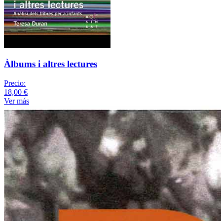
Àlbums i altres lectures
Precio:
18,00 €
Ver más