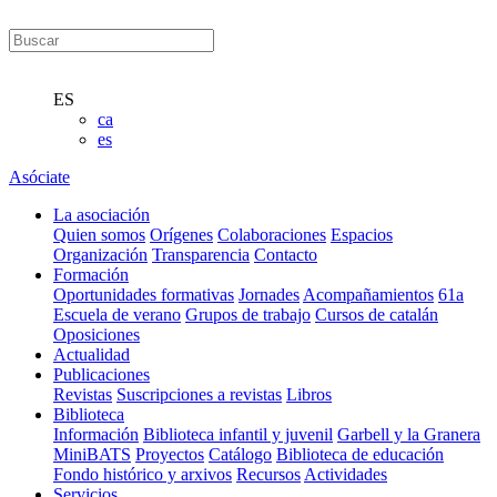
ES
ca
es
Asóciate
La asociación
Quien somos
Orígenes
Colaboraciones
Espacios
Organización
Transparencia
Contacto
Formación
Oportunidades formativas
Jornades
Acompañamientos
61a
Escuela de verano
Grupos de trabajo
Cursos de catalán
Oposiciones
Actualidad
Publicaciones
Revistas
Suscripciones a revistas
Libros
Biblioteca
Información
Biblioteca infantil y juvenil
Garbell y la Granera
MiniBATS
Proyectos
Catálogo
Biblioteca de educación
Fondo histórico y arxivos
Recursos
Actividades
Servicios