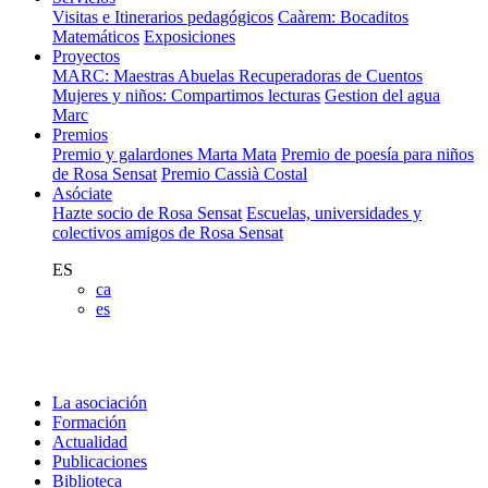
Visitas e Itinerarios pedagógicos
Caàrem: Bocaditos
Matemáticos
Exposiciones
Proyectos
MARC: Maestras Abuelas Recuperadoras de Cuentos
Mujeres y niños: Compartimos lecturas
Gestion del agua
Marc
Premios
Premio y galardones Marta Mata
Premio de poesía para niños
de Rosa Sensat
Premio Cassià Costal
Asóciate
Hazte socio de Rosa Sensat
Escuelas, universidades y
colectivos amigos de Rosa Sensat
ES
ca
es
La asociación
Formación
Actualidad
Publicaciones
Biblioteca