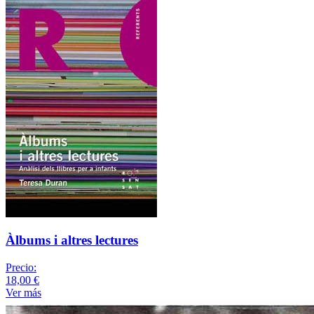
Àlbums i altres lectures
Precio:
18,00 €
Ver más