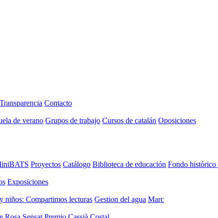
Transparencia
Contacto
uela de verano
Grupos de trabajo
Cursos de catalán
Oposiciones
iniBATS
Proyectos
Catálogo
Biblioteca de educación
Fondo histórico
os
Exposiciones
y niños: Compartimos lecturas
Gestion del agua
Marc
de Rosa Sensat
Premio Cassià Costal