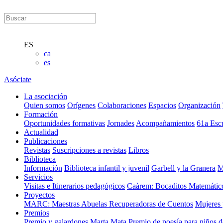
ES
ca
es
Asóciate
La asociación
Quien somos
Orígenes
Colaboraciones
Espacios
Organización
Formación
Oportunidades formativas
Jornades
Acompañamientos
61a Esc
Actualidad
Publicaciones
Revistas
Suscripciones a revistas
Libros
Biblioteca
Información
Biblioteca infantil y juvenil
Garbell y la Granera
M
Servicios
Visitas e Itinerarios pedagógicos
Caàrem: Bocaditos Matemátic
Proyectos
MARC: Maestras Abuelas Recuperadoras de Cuentos
Mujeres 
Premios
Premio y galardones Marta Mata
Premio de poesía para niños 