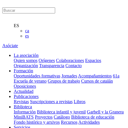
ES
ca
es
Asóciate
La asociación
Quien somos
Orígenes
Colaboraciones
Espacios
Organización
Transparencia
Contacto
Formación
Oportunidades formativas
Jornades
Acompañamientos
61a
Escuela de verano
Grupos de trabajo
Cursos de catalán
Oposiciones
Actualidad
Publicaciones
Revistas
Suscripciones a revistas
Libros
Biblioteca
Información
Biblioteca infantil y juvenil
Garbell y la Granera
MiniBATS
Proyectos
Catálogo
Biblioteca de educación
Fondo histórico y arxivos
Recursos
Actividades
Servicios