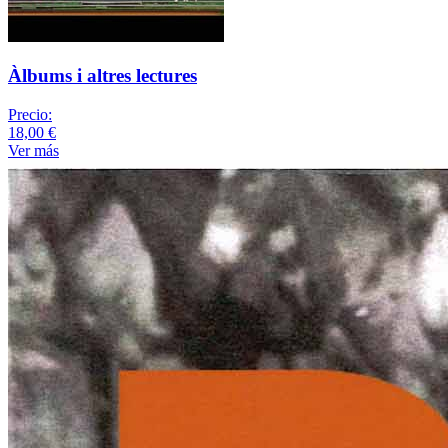
Àlbums i altres lectures
Precio:
18,00 €
Ver más