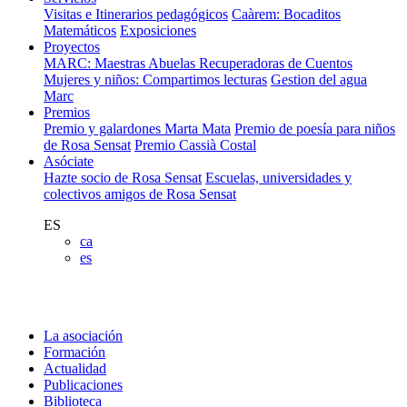
Visitas e Itinerarios pedagógicos
Caàrem: Bocaditos
Matemáticos
Exposiciones
Proyectos
MARC: Maestras Abuelas Recuperadoras de Cuentos
Mujeres y niños: Compartimos lecturas
Gestion del agua
Marc
Premios
Premio y galardones Marta Mata
Premio de poesía para niños
de Rosa Sensat
Premio Cassià Costal
Asóciate
Hazte socio de Rosa Sensat
Escuelas, universidades y
colectivos amigos de Rosa Sensat
ES
ca
es
La asociación
Formación
Actualidad
Publicaciones
Biblioteca