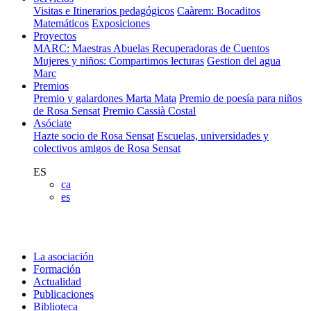
Visitas e Itinerarios pedagógicos
Caàrem: Bocaditos
Matemáticos
Exposiciones
Proyectos
MARC: Maestras Abuelas Recuperadoras de Cuentos
Mujeres y niños: Compartimos lecturas
Gestion del agua
Marc
Premios
Premio y galardones Marta Mata
Premio de poesía para niños
de Rosa Sensat
Premio Cassià Costal
Asóciate
Hazte socio de Rosa Sensat
Escuelas, universidades y
colectivos amigos de Rosa Sensat
ES
ca
es
La asociación
Formación
Actualidad
Publicaciones
Biblioteca