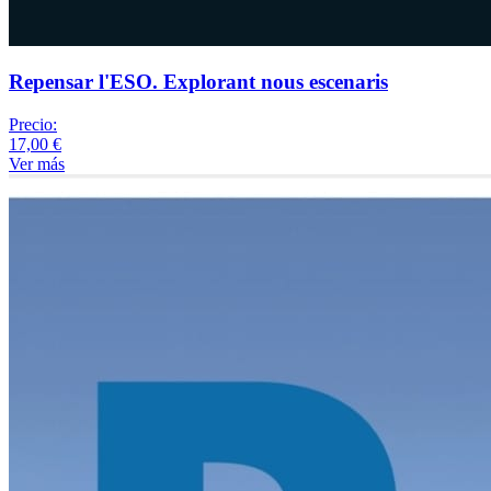
Repensar l'ESO. Explorant nous escenaris
Precio:
17,00 €
Ver más