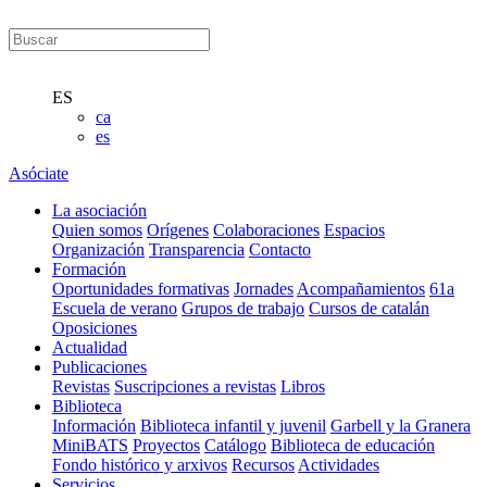
ES
ca
es
Asóciate
La asociación
Quien somos
Orígenes
Colaboraciones
Espacios
Organización
Transparencia
Contacto
Formación
Oportunidades formativas
Jornades
Acompañamientos
61a
Escuela de verano
Grupos de trabajo
Cursos de catalán
Oposiciones
Actualidad
Publicaciones
Revistas
Suscripciones a revistas
Libros
Biblioteca
Información
Biblioteca infantil y juvenil
Garbell y la Granera
MiniBATS
Proyectos
Catálogo
Biblioteca de educación
Fondo histórico y arxivos
Recursos
Actividades
Servicios