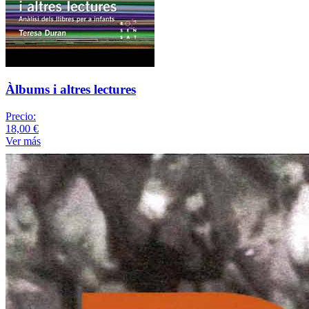
Àlbums i altres lectures
Precio:
18,00 €
Ver más