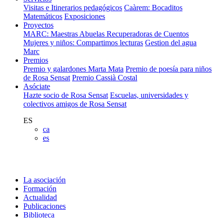
Visitas e Itinerarios pedagógicos
Caàrem: Bocaditos
Matemáticos
Exposiciones
Proyectos
MARC: Maestras Abuelas Recuperadoras de Cuentos
Mujeres y niños: Compartimos lecturas
Gestion del agua
Marc
Premios
Premio y galardones Marta Mata
Premio de poesía para niños
de Rosa Sensat
Premio Cassià Costal
Asóciate
Hazte socio de Rosa Sensat
Escuelas, universidades y
colectivos amigos de Rosa Sensat
ES
ca
es
La asociación
Formación
Actualidad
Publicaciones
Biblioteca