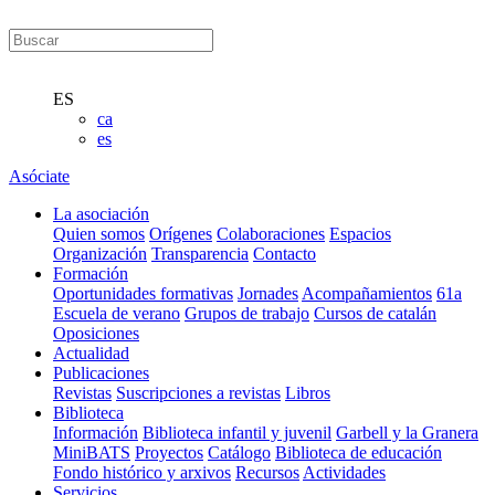
ES
ca
es
Asóciate
La asociación
Quien somos
Orígenes
Colaboraciones
Espacios
Organización
Transparencia
Contacto
Formación
Oportunidades formativas
Jornades
Acompañamientos
61a
Escuela de verano
Grupos de trabajo
Cursos de catalán
Oposiciones
Actualidad
Publicaciones
Revistas
Suscripciones a revistas
Libros
Biblioteca
Información
Biblioteca infantil y juvenil
Garbell y la Granera
MiniBATS
Proyectos
Catálogo
Biblioteca de educación
Fondo histórico y arxivos
Recursos
Actividades
Servicios