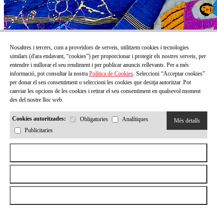
Nosaltres i tercers, com a proveïdors de serveis, utilitzem cookies i tecnologies
similars (d'ara endavant, “cookies”) per proporcionar i protegir els nostres serveis, per
entendre i millorar el seu rendiment i per publicar anuncis rellevants. Per a més
informació, pot consultar la nostra
Política de Cookies
. Seleccioni “Acceptar cookies”
La biblioteca que es viu: lectura, cos i materialitat
per donar el seu consentiment o seleccioni les cookies que desitja autoritzar. Pot
amb àlbums il·lustrats.
canviar les opcions de les cookies i retirar el seu consentiment en qualsevol moment
des del nostre lloc web.
Preu:
0,00€
Preu
Cookies autoritzades:
Obligatories
Analítiques
Més detalls
Veure més
Publicitaries
Aceptar todas las cookies
Rebutjar totes les cookies
Permetre la selecció