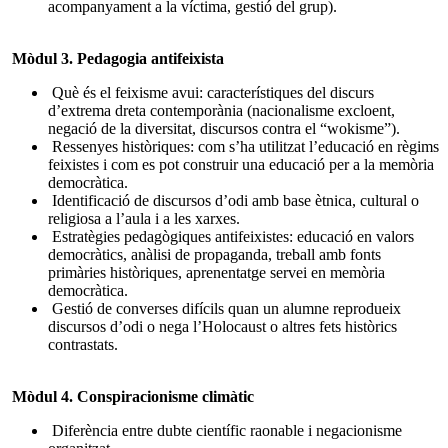
acompanyament a la víctima, gestió del grup).
Mòdul 3. Pedagogia antifeixista
Què és el feixisme avui: característiques del discurs
d’extrema dreta contemporània (nacionalisme excloent,
negació de la diversitat, discursos contra el “wokisme”).
Ressenyes històriques: com s’ha utilitzat l’educació en règims
feixistes i com es pot construir una educació per a la memòria
democràtica.
Identificació de discursos d’odi amb base ètnica, cultural o
religiosa a l’aula i a les xarxes.
Estratègies pedagògiques antifeixistes: educació en valors
democràtics, anàlisi de propaganda, treball amb fonts
primàries històriques, aprenentatge servei en memòria
democràtica.
Gestió de converses difícils quan un alumne reprodueix
discursos d’odi o nega l’Holocaust o altres fets històrics
contrastats.
Mòdul 4. Conspiracionisme climàtic
Diferència entre dubte científic raonable i negacionisme