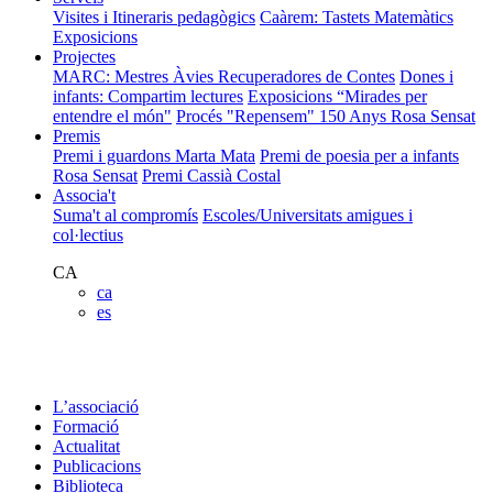
Visites i Itineraris pedagògics
Caàrem: Tastets Matemàtics
Exposicions
Projectes
MARC: Mestres Àvies Recuperadores de Contes
Dones i
infants: Compartim lectures
Exposicions “Mirades per
entendre el món"
Procés "Repensem"
150 Anys Rosa Sensat
Premis
Premi i guardons Marta Mata
Premi de poesia per a infants
Rosa Sensat
Premi Cassià Costal
Associa't
Suma't al compromís
Escoles/Universitats amigues i
col·lectius
CA
ca
es
L’associació
Formació
Actualitat
Publicacions
Biblioteca