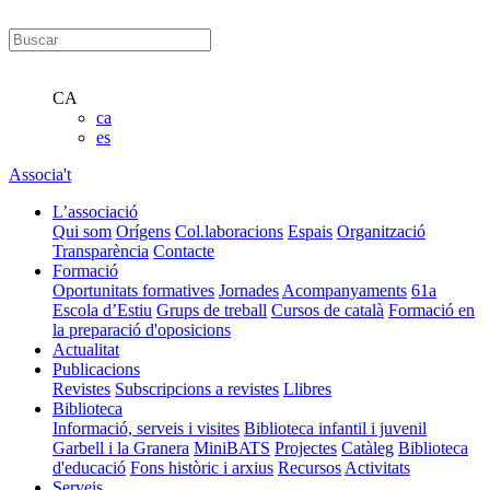
CA
ca
es
Associa't
L’associació
Qui som
Orígens
Col.laboracions
Espais
Organització
Transparència
Contacte
Formació
Oportunitats formatives
Jornades
Acompanyaments
61a
Escola d’Estiu
Grups de treball
Cursos de català
Formació en
la preparació d'oposicions
Actualitat
Publicacions
Revistes
Subscripcions a revistes
Llibres
Biblioteca
Informació, serveis i visites
Biblioteca infantil i juvenil
Garbell i la Granera
MiniBATS
Projectes
Catàleg
Biblioteca
d'educació
Fons històric i arxius
Recursos
Activitats
Serveis