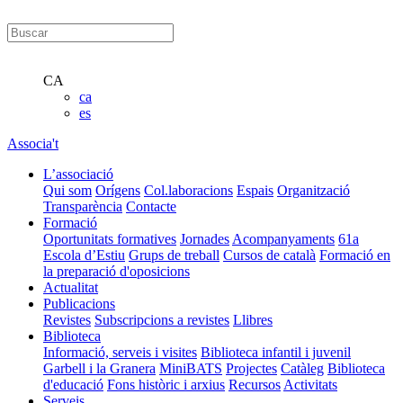
CA
ca
es
Associa't
L’associació
Qui som
Orígens
Col.laboracions
Espais
Organització
Transparència
Contacte
Formació
Oportunitats formatives
Jornades
Acompanyaments
61a
Escola d’Estiu
Grups de treball
Cursos de català
Formació en
la preparació d'oposicions
Actualitat
Publicacions
Revistes
Subscripcions a revistes
Llibres
Biblioteca
Informació, serveis i visites
Biblioteca infantil i juvenil
Garbell i la Granera
MiniBATS
Projectes
Catàleg
Biblioteca
d'educació
Fons històric i arxius
Recursos
Activitats
Serveis