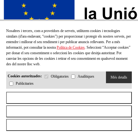
Nosaltres i tercers, com a proveïdors de serveis, utilitzem cookies i tecnologies
similars (d'ara endavant, “cookies”) per proporcionar i protegir els nostres serveis, per
entendre i millorar el seu rendiment i per publicar anuncis rellevants. Per a més
informació, pot consultar la nostra
Política de Cookies
. Seleccioni “Acceptar cookies”
per donar el seu consentiment o seleccioni les cookies que desitja autoritzar. Pot
canviar les opcions de les cookies i retirar el seu consentiment en qualsevol moment
des del nostre lloc web.
Cookies autoritzades:
Obligatories
Analítiques
Més detalls
Publicitaries
SUBSCRIU-TE AL NOSTRE BUTLLETÍ!
Aceptar todas las cookies
Correu electrónic
Rebutjar totes les cookies
Permetre la selecció
He llegit i accepto la
Política de privacitat
Enviar