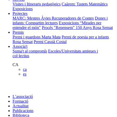
Visites i Itineraris pedagògics
Caàrem: Tastets Matemàtics
Exposicions
Projectes
MARC: Mestres Àvies Recuperadores de Contes
Dones i
infants: Compartim lectures
Exposicions “Mirades per
entendre el món"
Procés "Repensem"
150 Anys Rosa Sensat
Premis
Premi i guardons Marta Mata
Premi de poesia per a infants
Rosa Sensat
Premi Cassià Costal
Associa't
Suma't al compromís
Escoles/Universitats amigues i
col·lectius
CA
ca
es
L’associació
Formació
Actualitat
Publicacions
Biblioteca