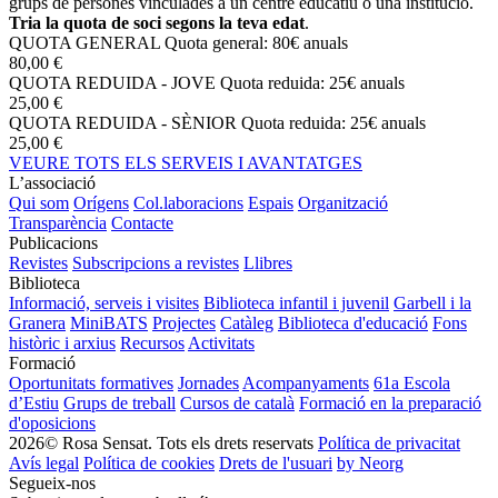
grups de persones vinculades a un centre educatiu o una institució.
Tria la quota de soci segons la teva edat
.
QUOTA GENERAL
Quota general: 80€ anuals
80,00 €
QUOTA REDUIDA - JOVE
Quota reduida: 25€ anuals
25,00 €
QUOTA REDUIDA - SÈNIOR
Quota reduida: 25€ anuals
25,00 €
VEURE TOTS ELS SERVEIS I AVANTATGES
L’associació
Qui som
Orígens
Col.laboracions
Espais
Organització
Transparència
Contacte
Publicacions
Revistes
Subscripcions a revistes
Llibres
Biblioteca
Informació, serveis i visites
Biblioteca infantil i juvenil
Garbell i la
Granera
MiniBATS
Projectes
Catàleg
Biblioteca d'educació
Fons
històric i arxius
Recursos
Activitats
Formació
Oportunitats formatives
Jornades
Acompanyaments
61a Escola
d’Estiu
Grups de treball
Cursos de català
Formació en la preparació
d'oposicions
2026© Rosa Sensat. Tots els drets reservats
Política de privacitat
Avís legal
Política de cookies
Drets de l'usuari
by Neorg
Segueix-nos