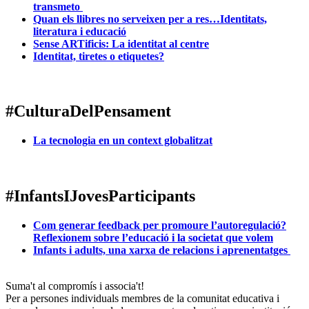
transmeto
Quan els llibres no serveixen per a res…Identitats,
literatura i educació
Sense ARTificis: La identitat al centre
Identitat, tiretes o etiquetes?
#CulturaDelPensament
La tecnologia en un context globalitzat
#InfantsIJovesParticipants
Com generar feedback per promoure l’autoregulació?
Reflexionem sobre l’educació i la societat que volem
Infants i adults, una xarxa de relacions i aprenentatges
Suma't al compromís i associa't!
Per a persones individuals membres de la comunitat educativa i