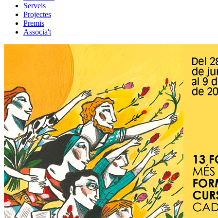
Serveis
Projectes
Premis
Associa't