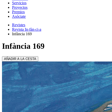
Servicios
Proyectos
Premios
Asóciate
Revistes
Revista In-fàn-ci-a
Infància 169
Infància 169
AÑADIR A LA CESTA