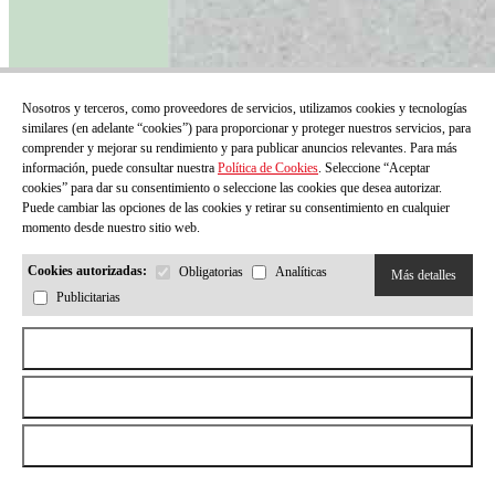
Nosotros y terceros, como proveedores de servicios, utilizamos cookies y tecnologías
similares (en adelante “cookies”) para proporcionar y proteger nuestros servicios, para
comprender y mejorar su rendimiento y para publicar anuncios relevantes. Para más
información, puede consultar nuestra
Política de Cookies
. Seleccione “Aceptar
cookies” para dar su consentimiento o seleccione las cookies que desea autorizar.
Puede cambiar las opciones de las cookies y retirar su consentimiento en cualquier
momento desde nuestro sitio web.
Cookies autorizadas:
Obligatorias
Analíticas
Más detalles
Infància 210
Publicitarias
Precio:
12,00 €
Aceptar todas las cookies
Ver más
Rechazar todas las cookies
Permitir la selección