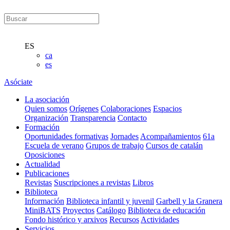
ES
ca
es
Asóciate
La asociación
Quien somos
Orígenes
Colaboraciones
Espacios
Organización
Transparencia
Contacto
Formación
Oportunidades formativas
Jornades
Acompañamientos
61a
Escuela de verano
Grupos de trabajo
Cursos de catalán
Oposiciones
Actualidad
Publicaciones
Revistas
Suscripciones a revistas
Libros
Biblioteca
Información
Biblioteca infantil y juvenil
Garbell y la Granera
MiniBATS
Proyectos
Catálogo
Biblioteca de educación
Fondo histórico y arxivos
Recursos
Actividades
Servicios