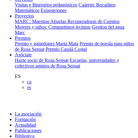
Visitas e Itinerarios pedagógicos
Caàrem: Bocaditos
Matemáticos
Exposiciones
Proyectos
MARC: Maestras Abuelas Recuperadoras de Cuentos
Mujeres y niños: Compartimos lecturas
Gestion del agua
Marc
Premios
Premio y galardones Marta Mata
Premio de poesía para niños
de Rosa Sensat
Premio Cassià Costal
Asóciate
Hazte socio de Rosa Sensat
Escuelas, universidades y
colectivos amigos de Rosa Sensat
ES
ca
es
La asociación
Formación
Actualidad
Publicaciones
Biblioteca