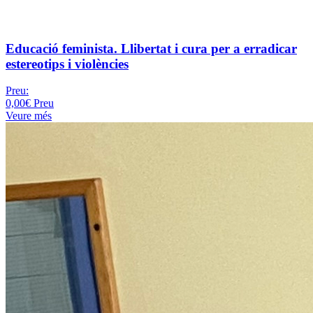
Educació feminista. Llibertat i cura per a erradicar
estereotips i violències
Preu:
0,00€
Preu
Veure més