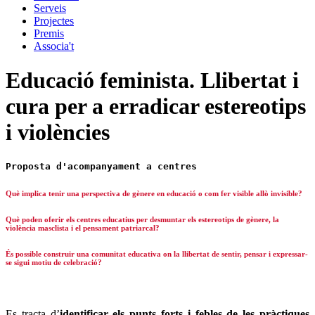
Serveis
Projectes
Premis
Associa't
Educació feminista. Llibertat i
cura per a erradicar estereotips
i violències
Proposta d'acompanyament a centres
Què implica tenir una perspectiva de gènere en educació o com fer visible allò invisible?
Què poden oferir els centres educatius per desmuntar els estereotips de gènere, la
violència masclista i el pensament patriarcal?
És possible construir una comunitat educativa on la llibertat de sentir, pensar i expressar-
se sigui motiu de celebració?
Es tracta d’
identificar els punts forts i febles de les pràctiques