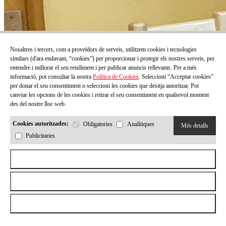
Nosaltres i tercers, com a proveïdors de serveis, utilitzem cookies i tecnologies
similars (d'ara endavant, “cookies”) per proporcionar i protegir els nostres serveis, per
entendre i millorar el seu rendiment i per publicar anuncis rellevants. Per a més
informació, pot consultar la nostra
Política de Cookies
. Seleccioni “Acceptar cookies”
per donar el seu consentiment o seleccioni les cookies que desitja autoritzar. Pot
canviar les opcions de les cookies i retirar el seu consentiment en qualsevol moment
des del nostre lloc web.
Cookies autoritzades:
Obligatories
Analítiques
Més detalls
Publicitaries
Aceptar todas las cookies
Rebutjar totes les cookies
Permetre la selecció