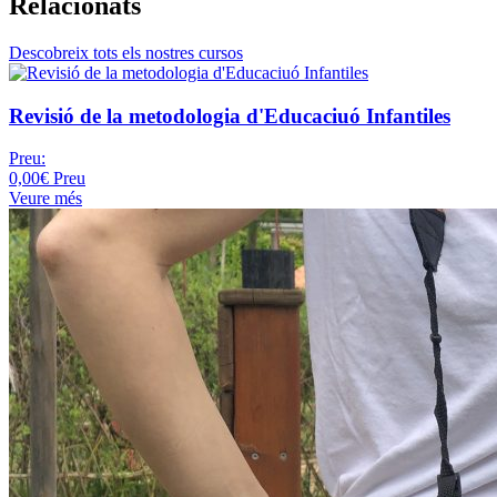
Relacionats
Descobreix tots els nostres cursos
Revisió de la metodologia d'Educaciuó Infantiles
Preu:
0,00€
Preu
Veure més