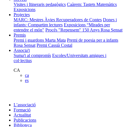
Visites i Itineraris pedagògics
Caàrem: Tastets Matemàtics
Exposicions
Projectes
MARC: Mestres Àvies Recuperadores de Contes
Dones i
infants: Compartim lectures
Exposicions “Mirades per
entendre el món"
Procés "Repensem"
150 Anys Rosa Sensat
Premis
Premi i guardons Marta Mata
Premi de poesia per a infants
Rosa Sensat
Premi Cassià Costal
Associa't
Suma't al compromís
Escoles/Universitats amigues i
col·lectius
CA
ca
es
L’associació
Formació
Actualitat
Publicacions
Biblioteca