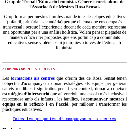
Grup de Treball 'Educació feminista. Gènere i currículum' de
l'Associació de Mestres Rosa Sensat.
Grup format per mestres i professorat de totes les etapes educatives
(infantil, primària i secundària) perquè el tema que ens ocupa és
transversal i perquè l’experiència docent de cada membre representa
una oportunitat per a una anàlisi holística. Volem pensar plegades de
manera crítica i fer propostes que ens portin cap a comunitats
educatives sense violències ni jerarquies a través de l’educació
feminista.
ACOMPANYAMENT A CENTRES
Les
formacions als centres
que oferim des de Rosa Sensat tenen
l'objectiu d'acompanyar i donar estratègies als equips per generar
canvis rendibles i signicatius per al seu context, d
onar a conèixer
estratègies d’intervenció
que afavoreixin una escola més inclusiva i
respectuosa amb els infants i les famílies, i
a
companyar mestres i
equips en la reflexió i en l’acció
, per millorar i transformar les
pràctiques educatives.
Totes les propostes d'acompanyament a centres