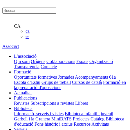
CA
ca
es
Associa't
L’associació
Qui som
Orígens
Col.laboracions
Espais
Organització
Transparència
Contacte
Formació
Oportunitats formatives
Jornades
Acompanyaments
61a
Escola d’Estiu
Grups de treball
Cursos de català
Formació en
la preparació d'oposicions
Actualitat
Publicacions
Revistes
Subscripcions a revistes
Llibres
Biblioteca
Informació, serveis i visites
Biblioteca infantil i juvenil
Garbell i la Granera
MiniBATS
Projectes
Catàleg
Biblioteca
d'educació
Fons històric i arxius
Recursos
Activitats
Serveis